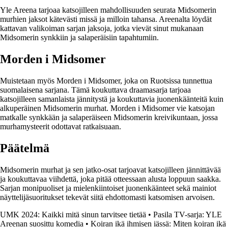
Yle Areena tarjoaa katsojilleen mahdollisuuden seurata Midsomerin
murhien jaksot kätevästi missä ja milloin tahansa. Areenalta löydät
kattavan valikoiman sarjan jaksoja, jotka vievät sinut mukanaan
Midsomerin synkkiin ja salaperäisiin tapahtumiin.
Morden i Midsomer
Muistetaan myös Morden i Midsomer, joka on Ruotsissa tunnettua
suomalaisena sarjana. Tämä koukuttava draamasarja tarjoaa
katsojilleen samanlaista jännitystä ja koukuttavia juonenkäänteitä kuin
alkuperäinen Midsomerin murhat. Morden i Midsomer vie katsojan
matkalle synkkään ja salaperäiseen Midsomerin kreivikuntaan, jossa
murhamysteerit odottavat ratkaisuaan.
Päätelmä
Midsomerin murhat ja sen jatko-osat tarjoavat katsojilleen jännittävää
ja koukuttavaa viihdettä, joka pitää otteessaan alusta loppuun saakka.
Sarjan monipuoliset ja mielenkiintoiset juonenkäänteet sekä mainiot
näyttelijäsuoritukset tekevät siitä ehdottomasti katsomisen arvoisen.
UMK 2024: Kaikki mitä sinun tarvitsee tietää
•
Pasila TV-sarja: YLE
Areenan suosittu komedia
•
Koiran ikä ihmisen iässä: Miten koiran ikä