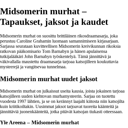
Midsomerin murhat –
Tapaukset, jaksot ja kaudet
Midsomerin murhat on suosittu brittiläinen rikosdraamasarja, joka
perustuu Caroline Grahamin luomaan samannimiseen kirjasarjaan.
Sarjassa seurataan kuvitteellisen Midsomerin kreivikunnan rikoksia
ratkovan pääkomisario Tom Barnabyn ja hänen apulaisensa
tutkijalääkäri John Barnabyn työskentelyä. Tämä jännittävä ja
väkivallalla maustettu draamasarja tarjoaa katsojilleen koukuttavia
mysteerejä ja vangitsevaa tunnelmaa.
Midsomerin murhat uudet jaksot
Midsomerin murhat on julkaissut useita kausia, joista jokainen tarjoaa
katsojilleen uuden kiehtovan murhamysteerin. Sarjaa on tuotettu
vuodesta 1997 lähtien, ja se on kerännyt laajalti kiitosta niin katsojilta
kuin kriitikoiltakin. Uusimmat jaksot tarjoavat tuoreita käänteitä ja
jännittäviä juonenkäänteitä, jotka pitävät katsojan tiukasti otteessaan.
Yle Areena – Midsomerin murhat