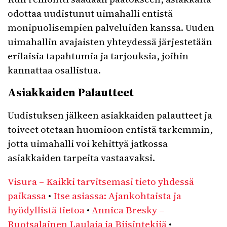
odottaa uudistunut uimahalli entistä
monipuolisempien palveluiden kanssa. Uuden
uimahallin avajaisten yhteydessä järjestetään
erilaisia tapahtumia ja tarjouksia, joihin
kannattaa osallistua.
Asiakkaiden Palautteet
Uudistuksen jälkeen asiakkaiden palautteet ja
toiveet otetaan huomioon entistä tarkemmin,
jotta uimahalli voi kehittyä jatkossa
asiakkaiden tarpeita vastaavaksi.
Visura – Kaikki tarvitsemasi tieto yhdessä
paikassa
•
Itse asiassa: Ajankohtaista ja
hyödyllistä tietoa
•
Annica Bresky –
Ruotsalainen Laulaja ja Biisintekijä
•