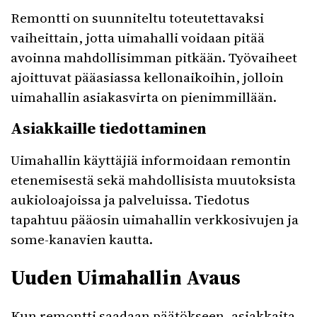
Remontti on suunniteltu toteutettavaksi
vaiheittain, jotta uimahalli voidaan pitää
avoinna mahdollisimman pitkään. Työvaiheet
ajoittuvat pääasiassa kellonaikoihin, jolloin
uimahallin asiakasvirta on pienimmillään.
Asiakkaille tiedottaminen
Uimahallin käyttäjiä informoidaan remontin
etenemisestä sekä mahdollisista muutoksista
aukioloajoissa ja palveluissa. Tiedotus
tapahtuu pääosin uimahallin verkkosivujen ja
some-kanavien kautta.
Uuden Uimahallin Avaus
Kun remontti saadaan päätökseen, asiakkaita