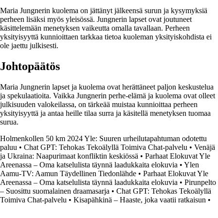
Maria Jungnerin kuolema on jättänyt jälkeensä surun ja kysymyksiä
perheen lisäksi myös yleisössä. Jungnerin lapset ovat joutuneet
käsittelemään menetyksen vaikeutta omalla tavallaan. Perheen
yksityisyyttä kunnioittaen tarkkaa tietoa kuoleman yksityiskohdista ei
ole jaettu julkisesti.
Johtopäätös
Maria Jungnerin lapset ja kuolema ovat herättäneet paljon keskustelua
ja spekulaatioita. Vaikka Jungnerin perhe-elämä ja kuolema ovat olleet
julkisuuden valokeilassa, on tärkeää muistaa kunnioittaa perheen
yksityisyyttä ja antaa heille tilaa surra ja käsitellä menetyksen tuomaa
surua.
Holmenkollen 50 km 2024 Yle: Suuren urheilutapahtuman odotettu
paluu
•
Chat GPT: Tehokas Tekoälyllä Toimiva Chat-palvelu
•
Venäjä
ja Ukraina: Naapurimaat konfliktin keskiössä
•
Parhaat Elokuvat Yle
Areenassa – Oma katselulista täynnä laadukkaita elokuvia
•
Ylen
Aamu-TV: Aamun Täydellinen Tiedonlähde
•
Parhaat Elokuvat Yle
Areenassa – Oma katselulista täynnä laadukkaita elokuvia
•
Pirunpelto
– Suosittu suomalainen draamasarja
•
Chat GPT: Tehokas Tekoälyllä
Toimiva Chat-palvelu
•
Kisapähkinä – Haaste, joka vaatii ratkaisun
•