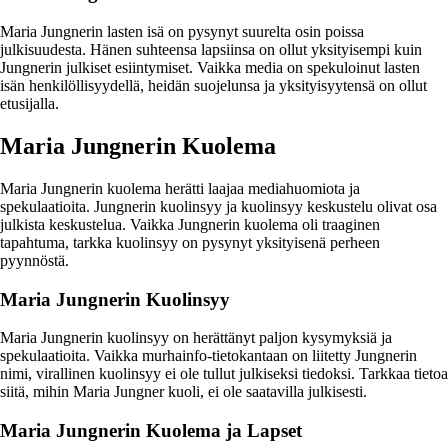
Maria Jungnerin lasten isä on pysynyt suurelta osin poissa
julkisuudesta. Hänen suhteensa lapsiinsa on ollut yksityisempi kuin
Jungnerin julkiset esiintymiset. Vaikka media on spekuloinut lasten
isän henkilöllisyydellä, heidän suojelunsa ja yksityisyytensä on ollut
etusijalla.
Maria Jungnerin Kuolema
Maria Jungnerin kuolema herätti laajaa mediahuomiota ja
spekulaatioita. Jungnerin kuolinsyy ja kuolinsyy keskustelu olivat osa
julkista keskustelua. Vaikka Jungnerin kuolema oli traaginen
tapahtuma, tarkka kuolinsyy on pysynyt yksityisenä perheen
pyynnöstä.
Maria Jungnerin Kuolinsyy
Maria Jungnerin kuolinsyy on herättänyt paljon kysymyksiä ja
spekulaatioita. Vaikka murhainfo-tietokantaan on liitetty Jungnerin
nimi, virallinen kuolinsyy ei ole tullut julkiseksi tiedoksi. Tarkkaa tietoa
siitä, mihin Maria Jungner kuoli, ei ole saatavilla julkisesti.
Maria Jungnerin Kuolema ja Lapset