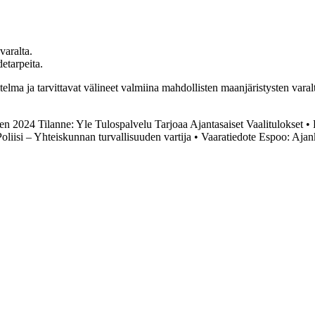
varalta.
detarpeita.
elma ja tarvittavat välineet valmiina mahdollisten maanjäristysten varalta.
ien 2024 Tilanne: Yle Tulospalvelu Tarjoaa Ajantasaiset Vaalitulokset
•
Poliisi – Yhteiskunnan turvallisuuden vartija
•
Vaaratiedote Espoo: Ajan