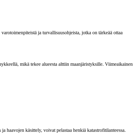
arotoimenpiteistä ja turvallisuusohjeista, jotka on tärkeää ottaa
hykkeellä, mikä tekee alueesta alttiin maanjäristyksille. Viimeaikainen
 haavojen käsittely, voivat pelastaa henkiä katastrofitilanteessa.