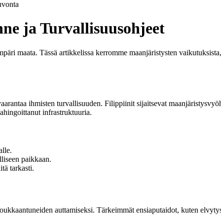
vonta
nne ja Turvallisuusohjeet
päri maata. Tässä artikkelissa kerromme maanjäristysten vaikutuksista, v
arantaa ihmisten turvallisuuden. Filippiinit sijaitsevat maanjäristysvyö
hingoittanut infrastruktuuria.
lle.
lliseen paikkaan.
tä tarkasti.
ukkaantuneiden auttamiseksi. Tärkeimmät ensiaputaidot, kuten elvytys ja