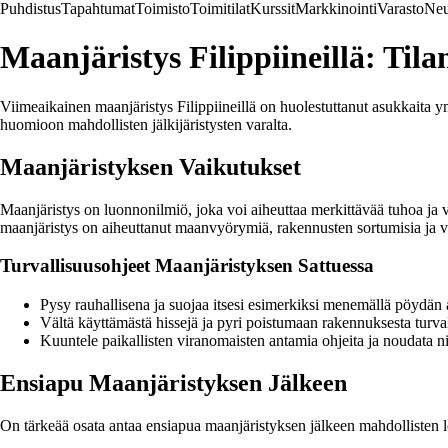
Puhdistus
Tapahtumat
Toimisto
Toimitilat
Kurssit
Markkinointi
Varasto
Neu
Maanjäristys Filippiineillä: Tila
Viimeaikainen maanjäristys Filippiineillä on huolestuttanut asukkaita ym
huomioon mahdollisten jälkijäristysten varalta.
Maanjäristyksen Vaikutukset
Maanjäristys on luonnonilmiö, joka voi aiheuttaa merkittävää tuhoa ja va
maanjäristys on aiheuttanut maanvyörymiä, rakennusten sortumisia ja va
Turvallisuusohjeet Maanjäristyksen Sattuessa
Pysy rauhallisena ja suojaa itsesi esimerkiksi menemällä pöydän a
Vältä käyttämästä hissejä ja pyri poistumaan rakennuksesta turva
Kuuntele paikallisten viranomaisten antamia ohjeita ja noudata nii
Ensiapu Maanjäristyksen Jälkeen
On tärkeää osata antaa ensiapua maanjäristyksen jälkeen mahdollisten lo