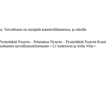
 Turvallisuus on etusijalla katastrofitilanteissa, ja oikeilla
Pysäyttäkää Nyqvist – Pelastakaa Nyqvist – Pysäyttäkää Nyqvist Kausi
kohtainen turvallisuusinformaatio
•
Li Andersson ja Sofia Virta
•