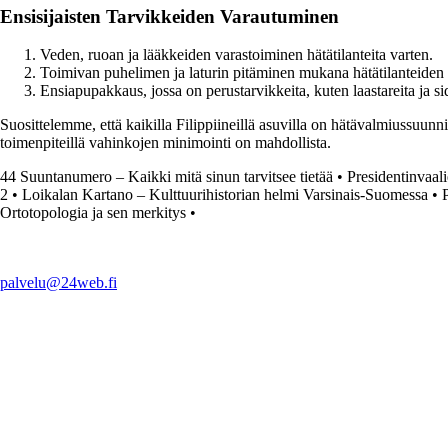
Ensisijaisten Tarvikkeiden Varautuminen
Veden, ruoan ja lääkkeiden varastoiminen hätätilanteita varten.
Toimivan puhelimen ja laturin pitäminen mukana hätätilanteiden 
Ensiapupakkaus, jossa on perustarvikkeita, kuten laastareita ja si
Suosittelemme, että kaikilla Filippiineillä asuvilla on hätävalmiussuunnit
toimenpiteillä vahinkojen minimointi on mahdollista.
44 Suuntanumero – Kaikki mitä sinun tarvitsee tietää
•
Presidentinvaal
2
•
Loikalan Kartano – Kulttuurihistorian helmi Varsinais-Suomessa
•
Ortotopologia ja sen merkitys
•
palvelu@24web.fi