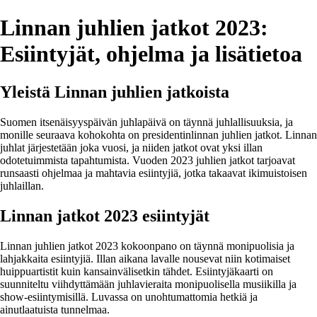
Linnan juhlien jatkot 2023:
Esiintyjät, ohjelma ja lisätietoa
Yleistä Linnan juhlien jatkoista
Suomen itsenäisyyspäivän juhlapäivä on täynnä juhlallisuuksia, ja
monille seuraava kohokohta on presidentinlinnan juhlien jatkot. Linnan
juhlat järjestetään joka vuosi, ja niiden jatkot ovat yksi illan
odotetuimmista tapahtumista. Vuoden 2023 juhlien jatkot tarjoavat
runsaasti ohjelmaa ja mahtavia esiintyjiä, jotka takaavat ikimuistoisen
juhlaillan.
Linnan jatkot 2023 esiintyjät
Linnan juhlien jatkot 2023 kokoonpano on täynnä monipuolisia ja
lahjakkaita esiintyjiä. Illan aikana lavalle nousevat niin kotimaiset
huippuartistit kuin kansainvälisetkin tähdet. Esiintyjäkaarti on
suunniteltu viihdyttämään juhlavieraita monipuolisella musiikilla ja
show-esiintymisillä. Luvassa on unohtumattomia hetkiä ja
ainutlaatuista tunnelmaa.