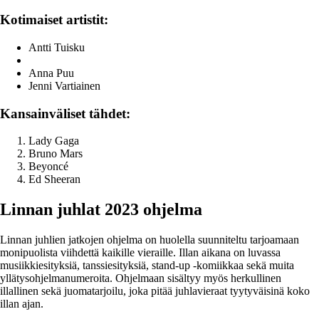
Kotimaiset artistit:
Antti Tuisku
Anna Puu
Jenni Vartiainen
Kansainväliset tähdet:
Lady Gaga
Bruno Mars
Beyoncé
Ed Sheeran
Linnan juhlat 2023 ohjelma
Linnan juhlien jatkojen ohjelma on huolella suunniteltu tarjoamaan
monipuolista viihdettä kaikille vieraille. Illan aikana on luvassa
musiikkiesityksiä, tanssiesityksiä, stand-up -komiikkaa sekä muita
yllätysohjelmanumeroita. Ohjelmaan sisältyy myös herkullinen
illallinen sekä juomatarjoilu, joka pitää juhlavieraat tyytyväisinä koko
illan ajan.