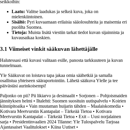
seikkoihin:
Laatu:
Valitse laadukas ja selkeä kuva, joka on
mielenkiintoinen.
Sisältö:
Pyri kuvaamaan erilaisia sääolosuhteita ja maisemia eri
puolilta Suomea.
Tietoja:
Muista lisätä viestiin tarkat tiedot kuvan sijainnista ja
kuvausaikaa koskien.
3.1 Viimeiset vinkit sääkuvan lähettäjälle
Halutessasi että kuvasi valitaan esille, panosta tarkkuuteen ja kuvan
tunnelmaan.
Yle Sääkuvat on loistava tapa jakaa omia säähetkiä ja samalla
osallistua yhteiseen sääraportointiin. Lähetä sääkuva Ylelle ja tee
päivästäsi aurinkoisempi!
Paljonko on pii? Pii likiarvo ja desimaalit
•
Sorjonen – Pohjoismaiden
jännityksen helmi
•
Iltalehti: Suomen suosituin uutispalvelu
•
Koirien
kiinnipitoaika
•
Vain muutaman huijarin tähden – Maalaiskomedia
•
Kotivara Meetvurstin Kantapalat – Tärkeää Tietoa
•
Kotivara
Meetvurstin Kantapalat – Tärkeää Tietoa
•
Exit – Uusi norjalainen
sarja
•
Presidentinvaalien 2024 Tilanne: Yle Tulospalvelu Tarjoaa
Ajantasaiset Vaalitulokset
•
Kiina Uutiset
•