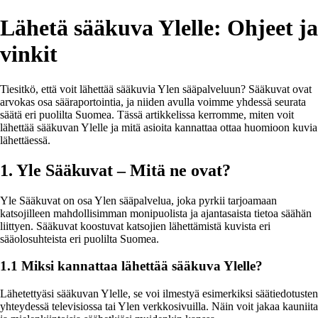
Lähetä sääkuva Ylelle: Ohjeet ja
vinkit
Tiesitkö, että voit lähettää sääkuvia Ylen sääpalveluun? Sääkuvat ovat
arvokas osa sääraportointia, ja niiden avulla voimme yhdessä seurata
säätä eri puolilta Suomea. Tässä artikkelissa kerromme, miten voit
lähettää sääkuvan Ylelle ja mitä asioita kannattaa ottaa huomioon kuvia
lähettäessä.
1. Yle Sääkuvat – Mitä ne ovat?
Yle Sääkuvat on osa Ylen sääpalvelua, joka pyrkii tarjoamaan
katsojilleen mahdollisimman monipuolista ja ajantasaista tietoa säähän
liittyen. Sääkuvat koostuvat katsojien lähettämistä kuvista eri
sääolosuhteista eri puolilta Suomea.
1.1 Miksi kannattaa lähettää sääkuva Ylelle?
Lähetettyäsi sääkuvan Ylelle, se voi ilmestyä esimerkiksi säätiedotusten
yhteydessä televisiossa tai Ylen verkkosivuilla. Näin voit jakaa kauniita