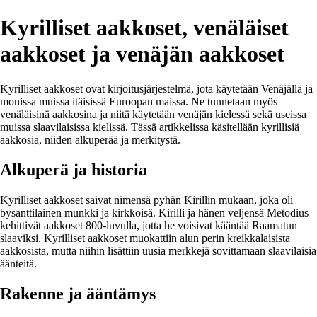
Kyrilliset aakkoset, venäläiset
aakkoset ja venäjän aakkoset
Kyrilliset aakkoset ovat kirjoitusjärjestelmä, jota käytetään Venäjällä ja
monissa muissa itäisissä Euroopan maissa. Ne tunnetaan myös
venäläisinä aakkosina ja niitä käytetään venäjän kielessä sekä useissa
muissa slaavilaisissa kielissä. Tässä artikkelissa käsitellään kyrillisiä
aakkosia, niiden alkuperää ja merkitystä.
Alkuperä ja historia
Kyrilliset aakkoset saivat nimensä pyhän Kirillin mukaan, joka oli
bysanttilainen munkki ja kirkkoisä. Kirilli ja hänen veljensä Metodius
kehittivät aakkoset 800-luvulla, jotta he voisivat kääntää Raamatun
slaaviksi. Kyrilliset aakkoset muokattiin alun perin kreikkalaisista
aakkosista, mutta niihin lisättiin uusia merkkejä sovittamaan slaavilaisia
äänteitä.
Rakenne ja ääntämys