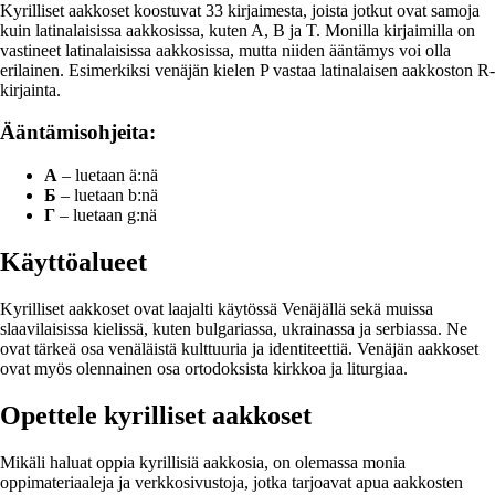
Kyrilliset aakkoset koostuvat 33 kirjaimesta, joista jotkut ovat samoja
kuin latinalaisissa aakkosissa, kuten A, B ja T. Monilla kirjaimilla on
vastineet latinalaisissa aakkosissa, mutta niiden ääntämys voi olla
erilainen. Esimerkiksi venäjän kielen P vastaa latinalaisen aakkoston R-
kirjainta.
Ääntämisohjeita:
A
– luetaan ä:nä
Б
– luetaan b:nä
Г
– luetaan g:nä
Käyttöalueet
Kyrilliset aakkoset ovat laajalti käytössä Venäjällä sekä muissa
slaavilaisissa kielissä, kuten bulgariassa, ukrainassa ja serbiassa. Ne
ovat tärkeä osa venäläistä kulttuuria ja identiteettiä. Venäjän aakkoset
ovat myös olennainen osa ortodoksista kirkkoa ja liturgiaa.
Opettele kyrilliset aakkoset
Mikäli haluat oppia kyrillisiä aakkosia, on olemassa monia
oppimateriaaleja ja verkkosivustoja, jotka tarjoavat apua aakkosten