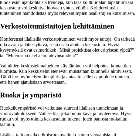
tuoda esiin ajankohtaisia trendejä, kun taas kulttuurialan tapahtumassa
keskustelu voi keskittyä luovaan yhteistyöhön. Kohderyhmän
tunteminen mahdollistaa myös relevantimpien osallistujien kutsumisen.
Verkostoitumistaitojen kehittäminen
Konferenssi illallisilla verkostoituminen vaatii myös taitoja. On tärkeää
olla avoin ja lähestyttävä, sekä osata aloittaa keskustelu. Hyviä
kysymyksiä ovat esimerkiksi: “Mistä projektista olet erityisesti ylpeä?”
tai “Miten sinä näet alan tulevaisuuden?”
Valmiiden keskustelunaiheiden käyttäminen voi helpottaa kontaktien
luomista. Kun keskustelut etenevät, muistathan kuunnella aktiivisesti.
Tämä luo myönteisen ilmapiirin ja antaa toiselle osapuolelle tunteen,
että hänen ajatuksiaan arvostetaan.
Ruoka ja ympäristö
Ruokailuympäristö voi vaikuttaa suuresti illallisen tunnelmaan ja
vuorovaikutukseen. Valitse tila, joka on mukava ja inviteerava. Hyvä
ruoka voi myös toimia keskustelun tukena, joten panosta ruokailun
laatuun.
Lisäksi, tarjoamalla erikoisruokavalioita, kuten vegaanisia tai