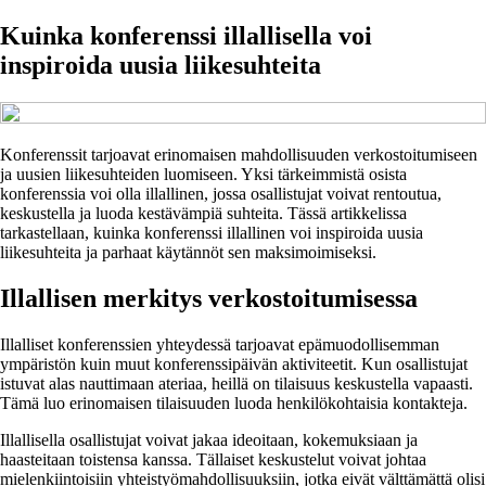
Kuinka konferenssi illallisella voi
inspiroida uusia liikesuhteita
Konferenssit tarjoavat erinomaisen mahdollisuuden verkostoitumiseen
ja uusien liikesuhteiden luomiseen. Yksi tärkeimmistä osista
konferenssia voi olla illallinen, jossa osallistujat voivat rentoutua,
keskustella ja luoda kestävämpiä suhteita. Tässä artikkelissa
tarkastellaan, kuinka konferenssi illallinen voi inspiroida uusia
liikesuhteita ja parhaat käytännöt sen maksimoimiseksi.
Illallisen merkitys verkostoitumisessa
Illalliset konferenssien yhteydessä tarjoavat epämuodollisemman
ympäristön kuin muut konferenssipäivän aktiviteetit. Kun osallistujat
istuvat alas nauttimaan ateriaa, heillä on tilaisuus keskustella vapaasti.
Tämä luo erinomaisen tilaisuuden luoda henkilökohtaisia kontakteja.
Illallisella osallistujat voivat jakaa ideoitaan, kokemuksiaan ja
haasteitaan toistensa kanssa. Tällaiset keskustelut voivat johtaa
mielenkiintoisiin yhteistyömahdollisuuksiin, jotka eivät välttämättä olisi