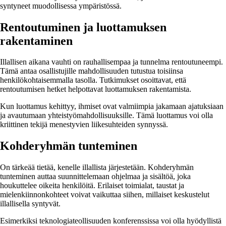
syntyneet muodollisessa ympäristössä.
Rentoutuminen ja luottamuksen
rakentaminen
Illallisen aikana vauhti on rauhallisempaa ja tunnelma rentoutuneempi.
Tämä antaa osallistujille mahdollisuuden tutustua toisiinsa
henkilökohtaisemmalla tasolla. Tutkimukset osoittavat, että
rentoutumisen hetket helpottavat luottamuksen rakentamista.
Kun luottamus kehittyy, ihmiset ovat valmiimpia jakamaan ajatuksiaan
ja avautumaan yhteistyömahdollisuuksille. Tämä luottamus voi olla
kriittinen tekijä menestyvien liikesuhteiden synnyssä.
Kohderyhmän tunteminen
On tärkeää tietää, kenelle illallista järjestetään. Kohderyhmän
tunteminen auttaa suunnittelemaan ohjelmaa ja sisältöä, joka
houkuttelee oikeita henkilöitä. Erilaiset toimialat, taustat ja
mielenkiinnonkohteet voivat vaikuttaa siihen, millaiset keskustelut
illallisella syntyvät.
Esimerkiksi teknologiateollisuuden konferenssissa voi olla hyödyllistä