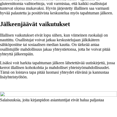
gluteenittomia vaihtoehtoja, voit varmistaa, että kaikki osallistujat
tuntevat olonsa mukavaksi. Hyvin järjestetty illallinen saa varmasti
hyvää palautetta ja positiivista keskustelua myös tapahtuman jälkeen.
Jälkeenjäävät vaikutukset
Illallisen vaikutukset eivät lopu siihen, kun viimeinen ruokalaji on
nauttittu. Osallistujat voivat jatkaa keskustelujaan jälkikäteen
sähköpostitse tai sosiaalisen median kautta. On tärkeää antaa
osallistujille mahdollisuus jakaa yhteystietonsa, jotta he voivat pitää
yhteyttä jälkeenpäin.
Lisäksi voit harkita tapahtuman jälkeen lähetettävää uutiskirjettä, jossa
kerrot illallisen kohokohtia ja mahdolliset yhteistyömahdollisuudet.
Tämä on loistava tapa pitää luomasi yhteydet elävänä ja kannustaa
lisäyhteistyöhön.
Salaisuuksia, joita kirjanpidon asiantuntijat eivät halua paljastaa