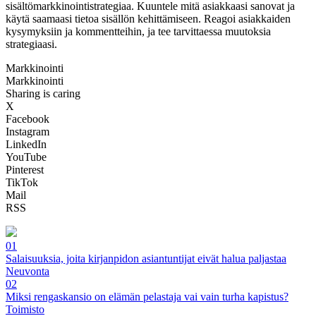
sisältömarkkinointistrategiaa. Kuuntele mitä asiakkaasi sanovat ja
käytä saamaasi tietoa sisällön kehittämiseen. Reagoi asiakkaiden
kysymyksiin ja kommentteihin, ja tee tarvittaessa muutoksia
strategiaasi.
Markkinointi
Markkinointi
Sharing is caring
X
Facebook
Instagram
LinkedIn
YouTube
Pinterest
TikTok
Mail
RSS
01
Salaisuuksia, joita kirjanpidon asiantuntijat eivät halua paljastaa
Neuvonta
02
Miksi rengaskansio on elämän pelastaja vai vain turha kapistus?
Toimisto