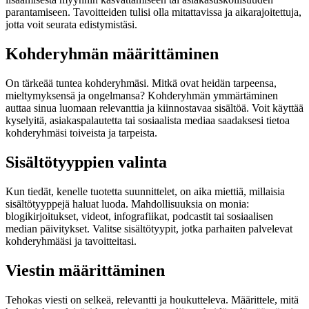
parantamiseen. Tavoitteiden tulisi olla mitattavissa ja aikarajoitettuja,
jotta voit seurata edistymistäsi.
Kohderyhmän määrittäminen
On tärkeää tuntea kohderyhmäsi. Mitkä ovat heidän tarpeensa,
mieltymyksensä ja ongelmansa? Kohderyhmän ymmärtäminen
auttaa sinua luomaan relevanttia ja kiinnostavaa sisältöä. Voit käyttää
kyselyitä, asiakaspalautetta tai sosiaalista mediaa saadaksesi tietoa
kohderyhmäsi toiveista ja tarpeista.
Sisältötyyppien valinta
Kun tiedät, kenelle tuotetta suunnittelet, on aika miettiä, millaisia
sisältötyyppejä haluat luoda. Mahdollisuuksia on monia:
blogikirjoitukset, videot, infografiikat, podcastit tai sosiaalisen
median päivitykset. Valitse sisältötyypit, jotka parhaiten palvelevat
kohderyhmääsi ja tavoitteitasi.
Viestin määrittäminen
Tehokas viesti on selkeä, relevantti ja houkutteleva. Määrittele, mitä