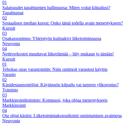
01
Salaisuudet tapahtumien hallinnassa: Miten voitat kilpailusi?
Tapahtumat
02
Sosiaalisen median kurssi: Onko tämä todella avain menestykseen?
Kurssit
03
Osakassopimus: Yhteistyön kulmakivi liiketoiminnassa
Neuvonta
04
Nettiverkostot muuttavat liikeelämää – liity mukaan jo tänään!
Kurssit
01
Tehokas opas varastointiin: Näin optimoit varastosi käytön
Varasto
02
Käsidesiannostelijat: Käytännön kilpailu vai tarpeen ylikorostus?
Toimisto
03
Markkinointitoimisto: Kompassi, joka ohjaa menestykseen
Markkinointi
04
Ota ohjat käsiisi: Liiketoimintakonsultointi onnistumisen avaimena
Neuvonta