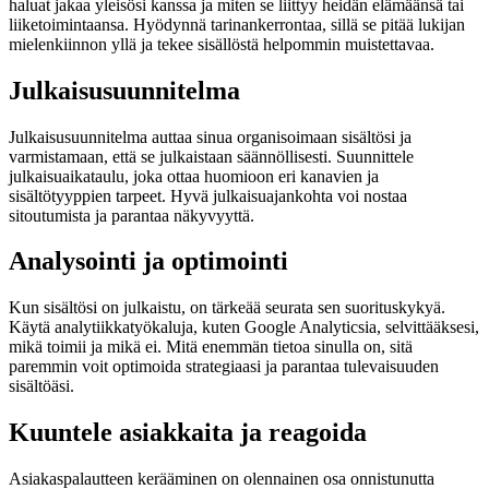
haluat jakaa yleisösi kanssa ja miten se liittyy heidän elämäänsä tai
liiketoimintaansa. Hyödynnä tarinankerrontaa, sillä se pitää lukijan
mielenkiinnon yllä ja tekee sisällöstä helpommin muistettavaa.
Julkaisusuunnitelma
Julkaisusuunnitelma auttaa sinua organisoimaan sisältösi ja
varmistamaan, että se julkaistaan säännöllisesti. Suunnittele
julkaisuaikataulu, joka ottaa huomioon eri kanavien ja
sisältötyyppien tarpeet. Hyvä julkaisuajankohta voi nostaa
sitoutumista ja parantaa näkyvyyttä.
Analysointi ja optimointi
Kun sisältösi on julkaistu, on tärkeää seurata sen suorituskykyä.
Käytä analytiikkatyökaluja, kuten Google Analyticsia, selvittääksesi,
mikä toimii ja mikä ei. Mitä enemmän tietoa sinulla on, sitä
paremmin voit optimoida strategiaasi ja parantaa tulevaisuuden
sisältöäsi.
Kuuntele asiakkaita ja reagoida
Asiakaspalautteen kerääminen on olennainen osa onnistunutta