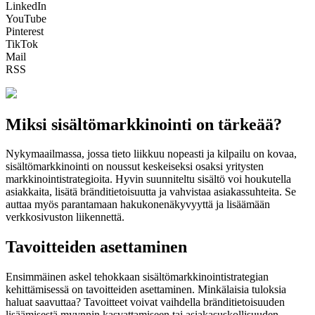
LinkedIn
YouTube
Pinterest
TikTok
Mail
RSS
Miksi sisältömarkkinointi on tärkeää?
Nykymaailmassa, jossa tieto liikkuu nopeasti ja kilpailu on kovaa,
sisältömarkkinointi on noussut keskeiseksi osaksi yritysten
markkinointistrategioita. Hyvin suunniteltu sisältö voi houkutella
asiakkaita, lisätä bränditietoisuutta ja vahvistaa asiakassuhteita. Se
auttaa myös parantamaan hakukonenäkyvyyttä ja lisäämään
verkkosivuston liikennettä.
Tavoitteiden asettaminen
Ensimmäinen askel tehokkaan sisältömarkkinointistrategian
kehittämisessä on tavoitteiden asettaminen. Minkälaisia tuloksia
haluat saavuttaa? Tavoitteet voivat vaihdella bränditietoisuuden
lisäämisestä myynnin kasvattamiseen tai asiakasuskollisuuden