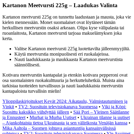
Kartanon Meetvursti 225g – Laadukas Valinta
Kartanon meetvursti 225g on tunnettu laadustaan ja mausta, joka vie
kielen mennessään. Monet suomalaiset ovat löytäneet tämän
herkullisen meetvurstin osaksi arkeaan. Olipa kyse välipalasta tai
ruoanlaitosta, Kartanon meetvursti tarjoaa makuelämyksen joka
kerta.
Valitse Kartanon meetvursti 225g luotettavilta jälleenmyyjiltä.
Käytä meetvurstia monipuolisesti eri ruokalajeissa.
Nauti laadukkaasta ja maukkaasta Kartanon meetvurstista
säännöllisesti.
Kotivara meetvurstin kantapalat ja etenkin kotivara pepperoni ovat
osa suomalaisten ruokakulttuuria ja herkutteluhetkiä. Muista aina
tarkistaa tuotteiden turvallisuus ja nauti laadukkaista meetvurstin
kantapaloista turvallisin mielin!
Ylioppilaskirjoitukset Kevät 2024: Aikataulu, Valmistautuminen ja
Vinkit
•
TV2: Suosituin televisiokanava Suomessa
•
Viki ja Köpi:
Suosittu kaksikko viihdyttää jälleen
•
Sää Pori – Yleinen Säätilanne
ja Ennusteet
•
Murhat ja Murha Uutiset
•
Ukrainan tilanne ja uutiset
– Ajankohtaista tietoa Ukrainasta ja sen välirikosta Venäjän kanssa
•
Mika Aaltola – Suomen johtava asiantuntija kansainvälisissä
suhteissa
•
TV2: Suosituin televisiokanava Suomessa
•
Yle Avoimet