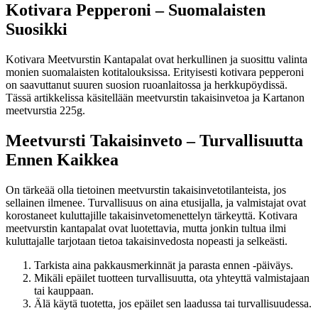
Kotivara Pepperoni – Suomalaisten
Suosikki
Kotivara Meetvurstin Kantapalat ovat herkullinen ja suosittu valinta
monien suomalaisten kotitalouksissa. Erityisesti kotivara pepperoni
on saavuttanut suuren suosion ruoanlaitossa ja herkkupöydissä.
Tässä artikkelissa käsitellään meetvurstin takaisinvetoa ja Kartanon
meetvurstia 225g.
Meetvursti Takaisinveto – Turvallisuutta
Ennen Kaikkea
On tärkeää olla tietoinen meetvurstin takaisinvetotilanteista, jos
sellainen ilmenee. Turvallisuus on aina etusijalla, ja valmistajat ovat
korostaneet kuluttajille takaisinvetomenettelyn tärkeyttä. Kotivara
meetvurstin kantapalat ovat luotettavia, mutta jonkin tultua ilmi
kuluttajalle tarjotaan tietoa takaisinvedosta nopeasti ja selkeästi.
Tarkista aina pakkausmerkinnät ja parasta ennen -päiväys.
Mikäli epäilet tuotteen turvallisuutta, ota yhteyttä valmistajaan
tai kauppaan.
Älä käytä tuotetta, jos epäilet sen laadussa tai turvallisuudessa.