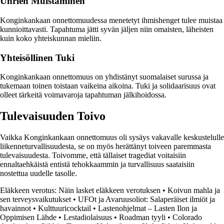
Uhrien Muistaminen
Konginkankaan onnettomuudessa menetetyt ihmishenget tulee muistaa
kunnioittavasti. Tapahtuma jätti syvän jäljen niin omaisten, läheisten
kuin koko yhteiskunnan mieliin.
Yhteisöllinen Tuki
Konginkankaan onnettomuus on yhdistänyt suomalaiset surussa ja
tukemaan toinen toistaan vaikeina aikoina. Tuki ja solidaarisuus ovat
olleet tärkeitä voimavaroja tapahtuman jälkihoidossa.
Tulevaisuuden Toivo
Vaikka Konginkankaan onnettomuus oli sysäys vakavalle keskustelulle
liikenneturvallisuudesta, se on myös herättänyt toiveen paremmasta
tulevaisuudesta. Toivomme, että tällaiset tragediat voitaisiin
ennaltaehkäistä entistä tehokkaammin ja turvallisuus saataisiin
nostettua uudelle tasolle.
Eläkkeen verotus: Näin lasket eläkkeen verotuksen
•
Koivun mahla ja
sen terveysvaikutukset
•
UFOt ja Avaruusoliot: Salaperäiset ilmiöt ja
havainnot
•
Kulttuuricocktail
•
Lastenohjelmat – Lasten Ilon ja
Oppimisen Lähde
•
Lestadiolaisuus
•
Roadman tyyli
•
Colorado