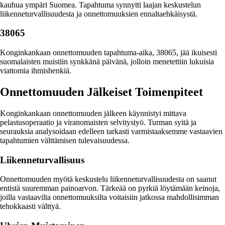
kauhua ympäri Suomea. Tapahtuma synnytti laajan keskustelun
liikenneturvallisuudesta ja onnettomuuksien ennaltaehkäisystä.
38065
Konginkankaan onnettomuuden tapahtuma-aika, 38065, jää ikuisesti
suomalaisten muistiin synkkänä päivänä, jolloin menetettiin lukuisia
viattomia ihmishenkiä.
Onnettomuuden Jälkeiset Toimenpiteet
Konginkankaan onnettomuuden jälkeen käynnistyi mittava
pelastusoperaatio ja viranomaisten selvitystyö. Turman syitä ja
seurauksia analysoidaan edelleen tarkasti varmistaaksemme vastaavien
tapahtumien välttämisen tulevaisuudessa.
Liikenneturvallisuus
Onnettomuuden myötä keskustelu liikenneturvallisuudesta on saanut
entistä suuremman painoarvon. Tärkeää on pyrkiä löytämään keinoja,
joilla vastaavilta onnettomuuksilta voitaisiin jatkossa mahdollisimman
tehokkaasti välttyä.