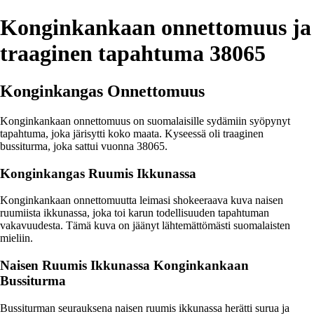
Konginkankaan onnettomuus ja
traaginen tapahtuma 38065
Konginkangas Onnettomuus
Konginkankaan onnettomuus on suomalaisille sydämiin syöpynyt
tapahtuma, joka järisytti koko maata. Kyseessä oli traaginen
bussiturma, joka sattui vuonna 38065.
Konginkangas Ruumis Ikkunassa
Konginkankaan onnettomuutta leimasi shokeeraava kuva naisen
ruumiista ikkunassa, joka toi karun todellisuuden tapahtuman
vakavuudesta. Tämä kuva on jäänyt lähtemättömästi suomalaisten
mieliin.
Naisen Ruumis Ikkunassa Konginkankaan
Bussiturma
Bussiturman seurauksena naisen ruumis ikkunassa herätti surua ja