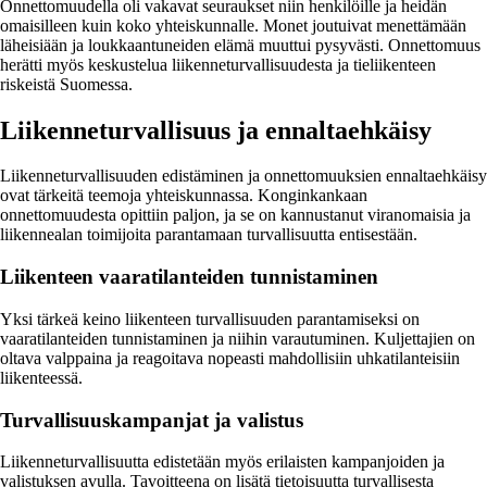
Onnettomuudella oli vakavat seuraukset niin henkilöille ja heidän
omaisilleen kuin koko yhteiskunnalle. Monet joutuivat menettämään
läheisiään ja loukkaantuneiden elämä muuttui pysyvästi. Onnettomuus
herätti myös keskustelua liikenneturvallisuudesta ja tieliikenteen
riskeistä Suomessa.
Liikenneturvallisuus ja ennaltaehkäisy
Liikenneturvallisuuden edistäminen ja onnettomuuksien ennaltaehkäisy
ovat tärkeitä teemoja yhteiskunnassa. Konginkankaan
onnettomuudesta opittiin paljon, ja se on kannustanut viranomaisia ja
liikennealan toimijoita parantamaan turvallisuutta entisestään.
Liikenteen vaaratilanteiden tunnistaminen
Yksi tärkeä keino liikenteen turvallisuuden parantamiseksi on
vaaratilanteiden tunnistaminen ja niihin varautuminen. Kuljettajien on
oltava valppaina ja reagoitava nopeasti mahdollisiin uhkatilanteisiin
liikenteessä.
Turvallisuuskampanjat ja valistus
Liikenneturvallisuutta edistetään myös erilaisten kampanjoiden ja
valistuksen avulla. Tavoitteena on lisätä tietoisuutta turvallisesta