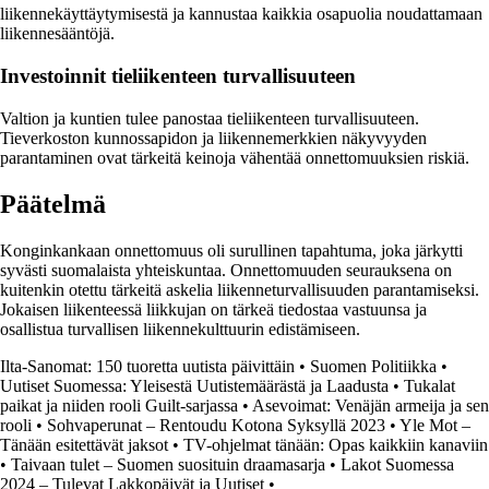
liikennekäyttäytymisestä ja kannustaa kaikkia osapuolia noudattamaan
liikennesääntöjä.
Investoinnit tieliikenteen turvallisuuteen
Valtion ja kuntien tulee panostaa tieliikenteen turvallisuuteen.
Tieverkoston kunnossapidon ja liikennemerkkien näkyvyyden
parantaminen ovat tärkeitä keinoja vähentää onnettomuuksien riskiä.
Päätelmä
Konginkankaan onnettomuus oli surullinen tapahtuma, joka järkytti
syvästi suomalaista yhteiskuntaa. Onnettomuuden seurauksena on
kuitenkin otettu tärkeitä askelia liikenneturvallisuuden parantamiseksi.
Jokaisen liikenteessä liikkujan on tärkeä tiedostaa vastuunsa ja
osallistua turvallisen liikennekulttuurin edistämiseen.
Ilta-Sanomat: 150 tuoretta uutista päivittäin
•
Suomen Politiikka
•
Uutiset Suomessa: Yleisestä Uutistemäärästä ja Laadusta
•
Tukalat
paikat ja niiden rooli Guilt-sarjassa
•
Asevoimat: Venäjän armeija ja sen
rooli
•
Sohvaperunat – Rentoudu Kotona Syksyllä 2023
•
Yle Mot –
Tänään esitettävät jaksot
•
TV-ohjelmat tänään: Opas kaikkiin kanaviin
•
Taivaan tulet – Suomen suosituin draamasarja
•
Lakot Suomessa
2024 – Tulevat Lakkopäivät ja Uutiset
•