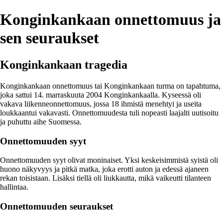
Konginkankaan onnettomuus ja
sen seuraukset
Konginkankaan tragedia
Konginkankaan onnettomuus tai Konginkankaan turma on tapahtuma,
joka sattui 14. marraskuuta 2004 Konginkankaalla. Kyseessä oli
vakava liikenneonnettomuus, jossa 18 ihmistä menehtyi ja useita
loukkaantui vakavasti. Onnettomuudesta tuli nopeasti laajalti uutisoitu
ja puhuttu aihe Suomessa.
Onnettomuuden syyt
Onnettomuuden syyt olivat moninaiset. Yksi keskeisimmistä syistä oli
huono näkyvyys ja pitkä matka, joka erotti auton ja edessä ajaneen
rekan toisistaan. Lisäksi tiellä oli liukkautta, mikä vaikeutti tilanteen
hallintaa.
Onnettomuuden seuraukset