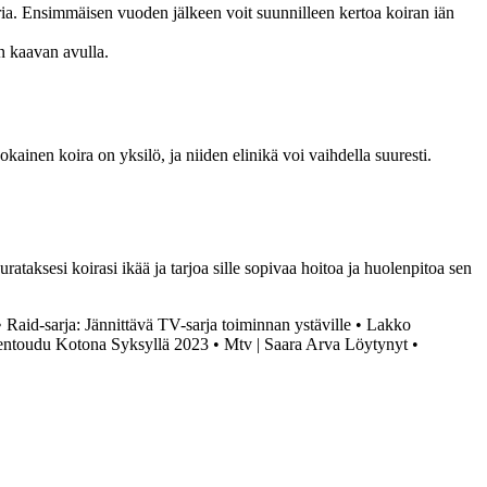
ria. Ensimmäisen vuoden jälkeen voit suunnilleen kertoa koiran iän
n kaavan avulla.
ainen koira on yksilö, ja niiden elinikä voi vaihdella suuresti.
taksesi koirasi ikää ja tarjoa sille sopivaa hoitoa ja huolenpitoa sen
•
Raid-sarja: Jännittävä TV-sarja toiminnan ystäville
•
Lakko
entoudu Kotona Syksyllä 2023
•
Mtv | Saara Arva Löytynyt
•