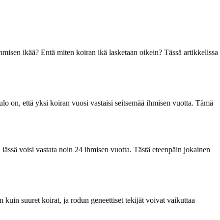
hmisen ikää? Entä miten koiran ikä lasketaan oikein? Tässä artikkelissa
ulo on, että yksi koiran vuosi vastaisi seitsemää ihmisen vuotta. Tämä
iässä voisi vastata noin 24 ihmisen vuotta. Tästä eteenpäin jokainen
 kuin suuret koirat, ja rodun geneettiset tekijät voivat vaikuttaa