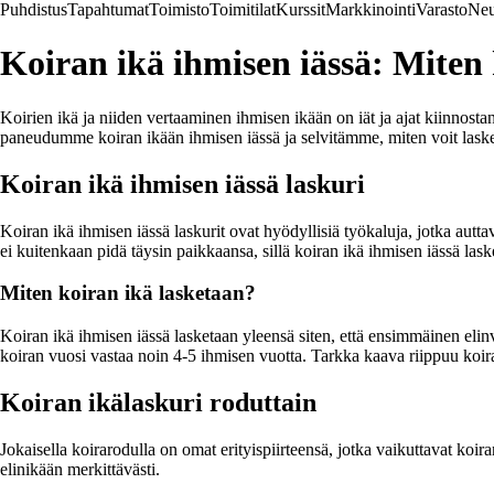
Puhdistus
Tapahtumat
Toimisto
Toimitilat
Kurssit
Markkinointi
Varasto
Neu
Koiran ikä ihmisen iässä: Miten 
Koirien ikä ja niiden vertaaminen ihmisen ikään on iät ja ajat kiinnost
paneudumme koiran ikään ihmisen iässä ja selvitämme, miten voit laskea
Koiran ikä ihmisen iässä laskuri
Koiran ikä ihmisen iässä laskurit ovat hyödyllisiä työkaluja, jotka aut
ei kuitenkaan pidä täysin paikkaansa, sillä koiran ikä ihmisen iässä l
Miten koiran ikä lasketaan?
Koiran ikä ihmisen iässä lasketaan yleensä siten, että ensimmäinen elin
koiran vuosi vastaa noin 4-5 ihmisen vuotta. Tarkka kaava riippuu koira
Koiran ikälaskuri roduttain
Jokaisella koirarodulla on omat erityispiirteensä, jotka vaikuttavat koir
elinikään merkittävästi.