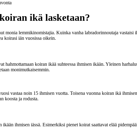
vonta
koiran ikä lasketaan?
anut monia lemmikinomistajia. Kuinka vanha labradorinnoutaja vastaisi i
 koirasi iän vuosissa oikein.
tavat hahmottamaan koiran ikää suhteessa ihmisen ikään. Yleinen harhalu
asketaan monimutkaisemmin.
vuosi vastaa noin 15 ihmisen vuotta. Toisena vuonna koiran ikä ihmisen 
n koosta ja rodusta.
an ikään ihmisen iässä. Esimerkiksi pienet koirat saattavat elää pidempään