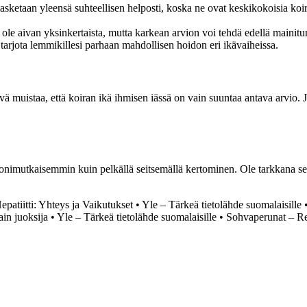
asketaan yleensä suhteellisen helposti, koska ne ovat keskikokoisia koi
 ole aivan yksinkertaista, mutta karkean arvion voi tehdä edellä mainitu
t tarjota lemmikillesi parhaan mahdollisen hoidon eri ikävaiheissa.
muistaa, että koiran ikä ihmisen iässä on vain suuntaa antava arvio. Jok
nimutkaisemmin kuin pelkällä seitsemällä kertominen. Ole tarkkana seura
epatiitti: Yhteys ja Vaikutukset
•
Yle – Tärkeä tietolähde suomalaisille
in juoksija
•
Yle – Tärkeä tietolähde suomalaisille
•
Sohvaperunat – R