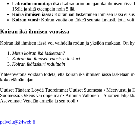
Labradorinnoutaja ikä:
Labradorinnoutajan ikä ihmisen iässä l
15:llä ja siitä eteenpäin noin 5:llä.
Koira ihmisen iässä:
Koiran iän laskeminen ihmisen iäksi ei siis
Koiran vuosi:
Koiran vuotta on tärkeä seurata tarkasti, jotta voi
Koiran ikä ihmisen vuosissa
Koiran ikä ihmisen iässä voi vaihdella rodun ja yksilön mukaan. On hyvä 
Miten koiran ikä lasketaan?
Koiran ikä ihmisen vuosissa laskuri
Koiran ikälaskuri roduittain
Yhteenvetona voidaan todeta, että koiran ikä ihmisen iässä lasketaan mo
koko elämän ajan.
Uutiset Tänään: Löydä Tuoreimmat Uutiset Suomesta
•
Meetvursti ja H
Suomessa: Oikeus vai ongelma?
•
Anniina Valtonen – Suomen lahjakka
Asevoimat: Venäjän armeija ja sen rooli
•
palvelu@24web.fi