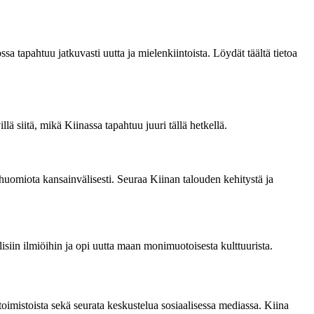
ssa tapahtuu jatkuvasti uutta ja mielenkiintoista. Löydät täältä tietoa
ä siitä, mikä Kiinassa tapahtuu juuri tällä hetkellä.
uomiota kansainvälisesti. Seuraa Kiinan talouden kehitystä ja
lisiin ilmiöihin ja opi uutta maan monimuotoisesta kulttuurista.
istoimistoista sekä seurata keskustelua sosiaalisessa mediassa. Kiina