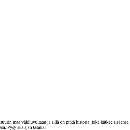
rin maa väkiluvultaan ja sillä on pitkä historia, joka kätkee sisäänsä m
a. Pysy siis ajan tasalla!