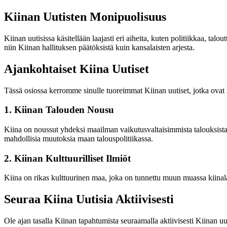
Kiinan Uutisten Monipuolisuus
Kiinan uutisissa käsitellään laajasti eri aiheita, kuten politiikkaa, tal
niin Kiinan hallituksen päätöksistä kuin kansalaisten arjesta.
Ajankohtaiset Kiina Uutiset
Tässä osiossa kerromme sinulle tuoreimmat Kiinan uutiset, jotka ovat he
1. Kiinan Talouden Nousu
Kiina on noussut yhdeksi maailman vaikutusvaltaisimmista talouksist
mahdollisia muutoksia maan talouspolitiikassa.
2. Kiinan Kulttuurilliset Ilmiöt
Kiina on rikas kulttuurinen maa, joka on tunnettu muun muassa kiinalaise
Seuraa Kiina Uutisia Aktiivisesti
Ole ajan tasalla Kiinan tapahtumista seuraamalla aktiivisesti Kiinan uuti