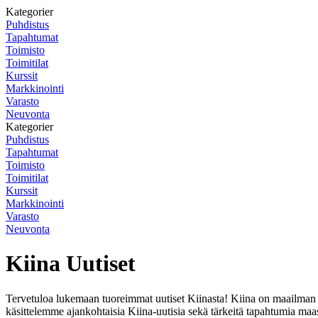
Kategorier
Puhdistus
Tapahtumat
Toimisto
Toimitilat
Kurssit
Markkinointi
Varasto
Neuvonta
Kategorier
Puhdistus
Tapahtumat
Toimisto
Toimitilat
Kurssit
Markkinointi
Varasto
Neuvonta
Kiina Uutiset
Tervetuloa lukemaan tuoreimmat uutiset Kiinasta! Kiina on maailman suu
käsittelemme ajankohtaisia Kiina-uutisia sekä tärkeitä tapahtumia maass