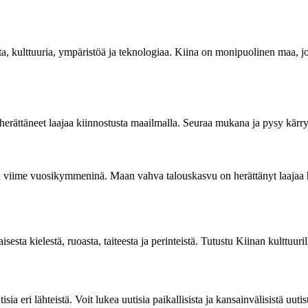
outta, kulttuuria, ympäristöä ja teknologiaa. Kiina on monipuolinen maa, jo
rättäneet laajaa kiinnostusta maailmalla. Seuraa mukana ja pysy kärryill
a viime vuosikymmeninä. Maan vahva talouskasvu on herättänyt laajaa h
sta kielestä, ruoasta, taiteesta ja perinteistä. Tutustu Kiinan kulttuuril
sia eri lähteistä. Voit lukea uutisia paikallisista ja kansainvälisistä uut