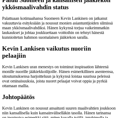
Paluu Suomeen ja kansallisen jääkiekon
ykkösmaalivahdin status
Palattuaan kotimaahansa Suomeen Kevin Lankinen on jatkanut
vakuuttavia esityksiään ja noussut monien asiantuntijoiden silmissä
maan ykkösmaalivahdiksi. Hänen kykynsä torjua vaikeimmatkin
laukaukset ja johtaa joukkuettaan voittoihin on tehnyt hänestä
kunnioitetun hahmon suomalaisen jääkiekon saralla.
Kevin Lankisen vaikutus nuoriin
pelaajiin
Kevin Lankisen uran menestys on toiminut inspiraation lähteenä
monille nuorille jääkiekkoilijoille. Hänen esimerkillinen asenteensa,
sitoutumuksensa harjoitteluun ja kykynsä loistaa suurissa peleissä
ovat ominaisuuksia, joista nuoret pelaajat voivat oppia ja pyrkiä
ottamaan mallia.
Johtopäätös
Kevin Lankinen on noussut ansaitusti suuren maalivahtien joukkoon
niin kansallisella kuin kansainväliselläkin tasolla. Hänen tarinansa
on inspiroiva esimerkki siitä, miten kovalla työllä, intohimolla ja