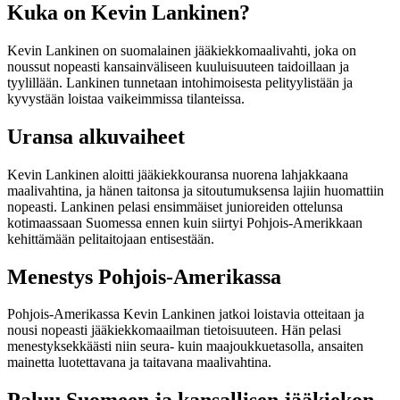
Kuka on Kevin Lankinen?
Kevin Lankinen on suomalainen jääkiekkomaalivahti, joka on
noussut nopeasti kansainväliseen kuuluisuuteen taidoillaan ja
tyylillään. Lankinen tunnetaan intohimoisesta pelityylistään ja
kyvystään loistaa vaikeimmissa tilanteissa.
Uransa alkuvaiheet
Kevin Lankinen aloitti jääkiekkouransa nuorena lahjakkaana
maalivahtina, ja hänen taitonsa ja sitoutumuksensa lajiin huomattiin
nopeasti. Lankinen pelasi ensimmäiset junioreiden ottelunsa
kotimaassaan Suomessa ennen kuin siirtyi Pohjois-Amerikkaan
kehittämään pelitaitojaan entisestään.
Menestys Pohjois-Amerikassa
Pohjois-Amerikassa Kevin Lankinen jatkoi loistavia otteitaan ja
nousi nopeasti jääkiekkomaailman tietoisuuteen. Hän pelasi
menestyksekkäästi niin seura- kuin maajoukkuetasolla, ansaiten
mainetta luotettavana ja taitavana maalivahtina.