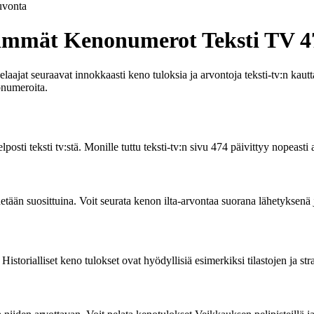
vonta
simmät Kenonumerot Teksti TV 4
ajat seuraavat innokkaasti keno tuloksia ja arvontoja teksti-tv:n kautta.
onumeroita.
posti teksti tv:stä. Monille tuttu teksti-tv:n sivu 474 päivittyy nopeasti
detään suosittuina. Voit seurata kenon ilta-arvontaa suorana lähetyksenä 
Historialliset keno tulokset ovat hyödyllisiä esimerkiksi tilastojen ja str