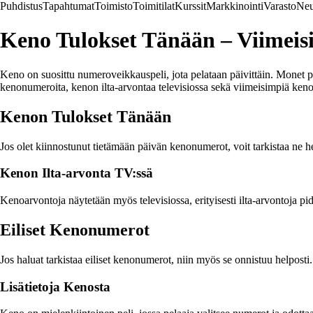
Puhdistus
Tapahtumat
Toimisto
Toimitilat
Kurssit
Markkinointi
Varasto
Neu
Keno Tulokset Tänään – Viimei
Keno on suosittu numeroveikkauspeli, jota pelataan päivittäin. Monet pela
kenonumeroita, kenon ilta-arvontaa televisiossa sekä viimeisimpiä ken
Kenon Tulokset Tänään
Jos olet kiinnostunut tietämään päivän kenonumerot, voit tarkistaa ne hel
Kenon Ilta-arvonta TV:ssä
Kenoarvontoja näytetään myös televisiossa, erityisesti ilta-arvontoja pi
Eiliset Kenonumerot
Jos haluat tarkistaa eiliset kenonumerot, niin myös se onnistuu helposti. 
Lisätietoja Kenosta