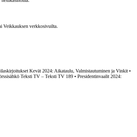
nettikasinoilla.
tai Veikkauksen verkkosivuilta.
ilaskirjoitukset Kevät 2024: Aikataulu, Valmistautuminen ja Vinkit
•
örssisähkö Teksti TV – Teksti TV 189
•
Presidentinvaalit 2024: