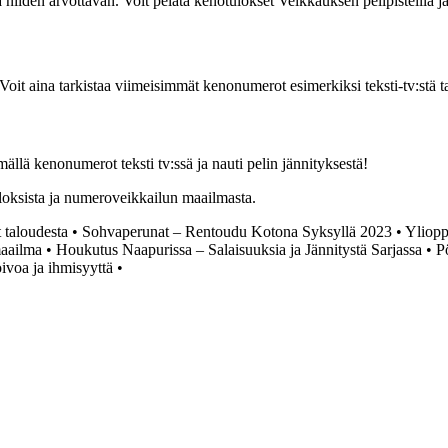
niiden arvottavan. Voit pelata kenotulokset Veikkauksen pelipisteillä ja 
Voit aina tarkistaa viimeisimmät kenonumerot esimerkiksi teksti-tv:stä 
mällä kenonumerot teksti tv:ssä ja nauti pelin jännityksestä!
uloksista ja numeroveikkailun maailmasta.
 taloudesta
•
Sohvaperunat – Rentoudu Kotona Syksyllä 2023
•
Yliopp
maailma
•
Houkutus Naapurissa – Salaisuuksia ja Jännitystä Sarjassa
•
P
ivoa ja ihmisyyttä
•