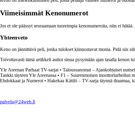
Keno on mielenkiintoinen peli, jossa pelaaja valitsee numerot ja odottaa 
Viimeisimmät Kenonumerot
Jos et ole päässyt seuraamaan tuoreimpia kenonumeroita, niin ei hätää. 
Yhteenveto
Keno on jännittävä peli, jonka tulokset kiinnostavat monia. Pidä siis sil
Toivottavasti tämä artikkeli auttoi sinua pysymään ajan tasalla kenon t
Yle Areenan Parhaat TV-sarjat
•
Taloussanomat – Ajankohtaiset uutiset
Tankki täyteen Yle Areenassa
•
F1 – Suurenmoisen moottoriurheilun 
Ehdokkaat ja Numerot
•
Hakekaa Kätilö – TV-sarja täynnä draamaa, to
palvelu@24web.fi