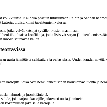
sojat koukkuunsa. Kaudella päästiin tutustumaan Räihin ja Sannan hahm
ät katsojat tiiviisti kiinni tapahtumien kulussa.
ia, jotka veivät katsojat syvälle rikosten maailmaan.
 henkilökohtaisia konflikteja, jotka lisäsivät sarjan jännitettä entisestää
n innolla seuraavaa kautta.
tsottavissa
n uusia jännittäviä seikkailuja ja paljastuksia. Uuden kauden myötä k
tä.
tta katsojilta, jotka ovat hehkuttaneet sarjan koukuttavaa juonta ja h
usia hahmoja ja juonikäänteitä.
hde, joka tarjoaa katsojille jatkuvasti uusia jännitteitä.
sen kokemuksen jokaiselle katsojalle.