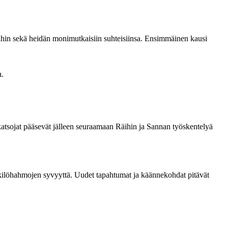
oihin sekä heidän monimutkaisiin suhteisiinsa. Ensimmäinen kausi
n.
atsojat pääsevät jälleen seuraamaan Räihin ja Sannan työskentelyä
enkilöhahmojen syvyyttä. Uudet tapahtumat ja käännekohdat pitävät