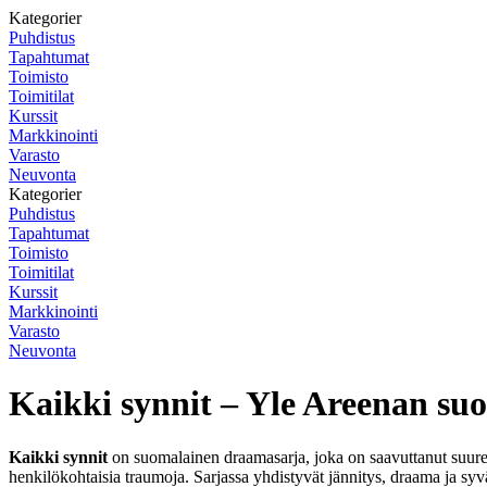
Kategorier
Puhdistus
Tapahtumat
Toimisto
Toimitilat
Kurssit
Markkinointi
Varasto
Neuvonta
Kategorier
Puhdistus
Tapahtumat
Toimisto
Toimitilat
Kurssit
Markkinointi
Varasto
Neuvonta
Kaikki synnit – Yle Areenan suo
Kaikki synnit
on suomalainen draamasarja, joka on saavuttanut suuren
henkilökohtaisia traumoja. Sarjassa yhdistyvät jännitys, draama ja s