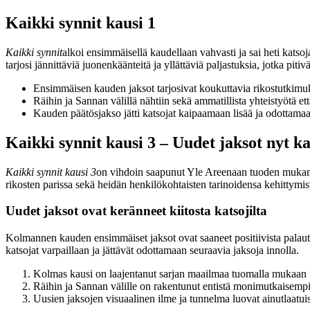
Kaikki synnit kausi 1
Kaikki synnit
alkoi ensimmäisellä kaudellaan vahvasti ja sai heti kat
tarjosi jännittäviä juonenkäänteitä ja yllättäviä paljastuksia, jotka pitiv
Ensimmäisen kauden jaksot tarjosivat koukuttavia rikostutkimuks
Räihin ja Sannan välillä nähtiin sekä ammatillista yhteistyötä että
Kauden päätösjakso jätti katsojat kaipaamaan lisää ja odottamaa
Kaikki synnit kausi 3 – Uudet jaksot nyt ka
Kaikki synnit kausi 3
on vihdoin saapunut Yle Areenaan tuoden mukanaa
rikosten parissa sekä heidän henkilökohtaisten tarinoidensa kehittymis
Uudet jaksot ovat keränneet kiitosta katsojilta
Kolmannen kauden ensimmäiset jaksot ovat saaneet positiivista palaute
katsojat varpaillaan ja jättävät odottamaan seuraavia jaksoja innolla.
Kolmas kausi on laajentanut sarjan maailmaa tuomalla mukaan u
Räihin ja Sannan välille on rakentunut entistä monimutkaisempi su
Uusien jaksojen visuaalinen ilme ja tunnelma luovat ainutlaatui