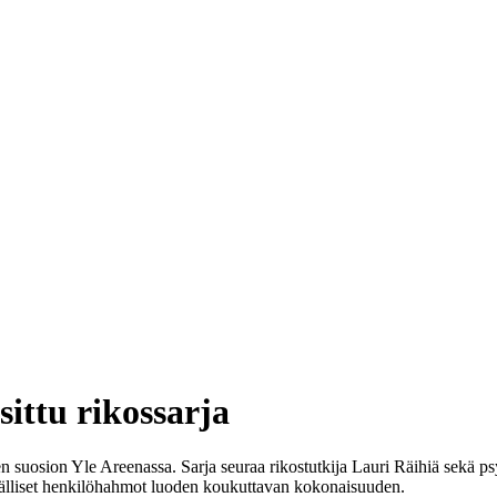
sittu rikossarja
 suosion Yle Areenassa. Sarja seuraa rikostutkija Lauri Räihiä sekä ps
yvälliset henkilöhahmot luoden koukuttavan kokonaisuuden.