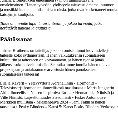
Juhana Brotheruksen taiteellinen tyyli on tunnistettava ja
omaleimainen. Hänen työssään yhdistyvät taitavasti draama, huumori
ja musiikki luoden ainutlaatuisia teoksia, jotka ovat koskettaneet monia
katsojia ja kuulijoita.
Taide on minulle tapa ilmaista itseäni ja jakaa tarinoita, jotka
herättävät tunteita ja ajatuksia.
Päätössanat
Juhana Brotherus on taiteilija, joka on omistautunut luovuudelle ja
taiteelle koko sydämestään. Hänen vaikutuksensa suomalaiseen
kulttuuriin ja taiteeseen on korvaamaton, ja hänen työnsä jättää
jälkensä sukupolvelta toiselle. Seuratkaamme innolla hänen tulevia
projektejaan ja antakaamme arvostusta hänen panokselleen
suomalaisessa taiteessa!
Ella ja Kaverit – Ystävyydestä Adrenaliiniin
•
Hormonit! –
Televisiosarja hormonien ihmeellisestä maailmasta
•
Maria Jungnerin
Äiti – Ihmeellisen Naisen Inspiroiva Tarina
•
Hennariikka Niinistö ja
Ville Niinistö: Lapsettomuudesta avoimesti
•
Fisker Automotive –
Merkkien mullistaja
•
Miestenpäivä 2024
•
Jami Faltin ja hänen
taustansa
•
Peaky Blinders – Kausi 5: Katso Peaky Blinders Verkossa
•