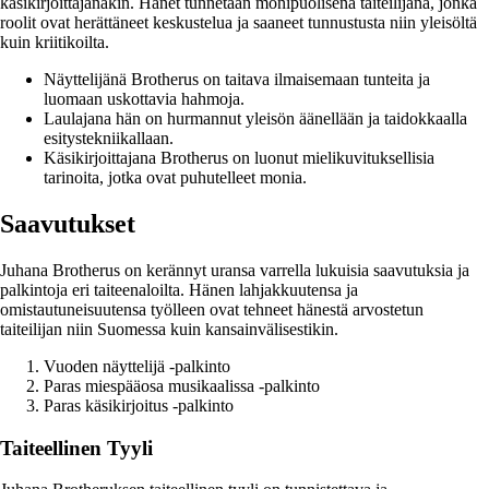
käsikirjoittajanakin. Hänet tunnetaan monipuolisena taiteilijana, jonka
roolit ovat herättäneet keskustelua ja saaneet tunnustusta niin yleisöltä
kuin kriitikoilta.
Näyttelijänä Brotherus on taitava ilmaisemaan tunteita ja
luomaan uskottavia hahmoja.
Laulajana hän on hurmannut yleisön äänellään ja taidokkaalla
esitystekniikallaan.
Käsikirjoittajana Brotherus on luonut mielikuvituksellisia
tarinoita, jotka ovat puhutelleet monia.
Saavutukset
Juhana Brotherus on kerännyt uransa varrella lukuisia saavutuksia ja
palkintoja eri taiteenaloilta. Hänen lahjakkuutensa ja
omistautuneisuutensa työlleen ovat tehneet hänestä arvostetun
taiteilijan niin Suomessa kuin kansainvälisestikin.
Vuoden näyttelijä -palkinto
Paras miespääosa musikaalissa -palkinto
Paras käsikirjoitus -palkinto
Taiteellinen Tyyli