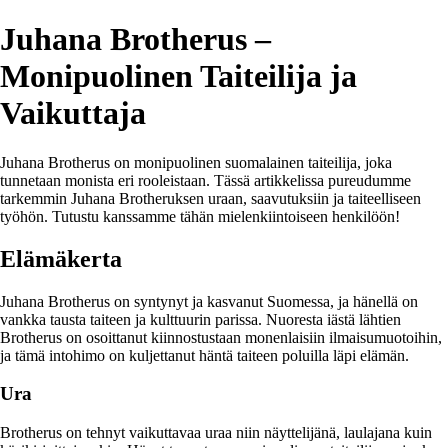
Juhana Brotherus –
Monipuolinen Taiteilija ja
Vaikuttaja
Juhana Brotherus on monipuolinen suomalainen taiteilija, joka
tunnetaan monista eri rooleistaan. Tässä artikkelissa pureudumme
tarkemmin Juhana Brotheruksen uraan, saavutuksiin ja taiteelliseen
työhön. Tutustu kanssamme tähän mielenkiintoiseen henkilöön!
Elämäkerta
Juhana Brotherus on syntynyt ja kasvanut Suomessa, ja hänellä on
vankka tausta taiteen ja kulttuurin parissa. Nuoresta iästä lähtien
Brotherus on osoittanut kiinnostustaan monenlaisiin ilmaisumuotoihin,
ja tämä intohimo on kuljettanut häntä taiteen poluilla läpi elämän.
Ura
Brotherus on tehnyt vaikuttavaa uraa niin näyttelijänä, laulajana kuin