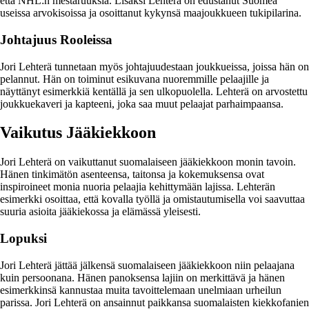
että NHL:n mestaruuksia. Lisäksi Lehterä on edustanut Suomea
useissa arvokisoissa ja osoittanut kykynsä maajoukkueen tukipilarina.
Johtajuus Rooleissa
Jori Lehterä tunnetaan myös johtajuudestaan joukkueissa, joissa hän on
pelannut. Hän on toiminut esikuvana nuoremmille pelaajille ja
näyttänyt esimerkkiä kentällä ja sen ulkopuolella. Lehterä on arvostettu
joukkuekaveri ja kapteeni, joka saa muut pelaajat parhaimpaansa.
Vaikutus Jääkiekkoon
Jori Lehterä on vaikuttanut suomalaiseen jääkiekkoon monin tavoin.
Hänen tinkimätön asenteensa, taitonsa ja kokemuksensa ovat
inspiroineet monia nuoria pelaajia kehittymään lajissa. Lehterän
esimerkki osoittaa, että kovalla työllä ja omistautumisella voi saavuttaa
suuria asioita jääkiekossa ja elämässä yleisesti.
Lopuksi
Jori Lehterä jättää jälkensä suomalaiseen jääkiekkoon niin pelaajana
kuin persoonana. Hänen panoksensa lajiin on merkittävä ja hänen
esimerkkinsä kannustaa muita tavoittelemaan unelmiaan urheilun
parissa. Jori Lehterä on ansainnut paikkansa suomalaisten kiekkofanien