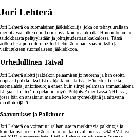
Jori Lehterä
Jori Lehterä on suomalainen jääkiekkoilija, joka on tehnyt urallaan
merkittävää jälkeä niin kotimaassa kuin maailmalla. Hän on tunnettu
taidokkaasta pelityylistään ja johtajuudestaan kaukalossa. Tässä
artikkelissa pureudumme Jori Lehterän uraan, saavutuksiin ja
vaikutukseen suomalaiseen jääkiekkoon.
Urheilullinen Taival
Jori Lehterä aloitti jääkiekon pelaamisen jo nuorena ja hän osoitti
nopeasti poikkeuksellista lahjakkuutta lajissa. Hän edusti useita
suomalaisia junioriseuroja ennen kuin siirtyi pelamaan ammattilaisena
Liigaan. Lehterä on pelannut myös Pohjois-Amerikassa NHL:ssä,
jossa hän on ansainnut mainetta kovana työntekijänä ja taitavana
maalintekijänä.
Saavutukset ja Palkinnot
Jori Lehterä on voittanut urallaan useita merkittäviä palkintoja ja
kunnianosoituksia. Hän on ollut mukana voittamassa sekä SM-liigan