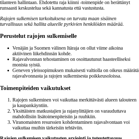
tilanteen hallintaan. Ehdotettu raja kiinni -toimenpide on herättänyt
runsaasti keskustelua sekä kannatusta että vastustusta.
Rajojen sulkemisen tarkoituksena on turvata maan sisäinen
turvallisuus sekä hallita alueelle pyrkivien henkilöiden määrää.
Perustelut rajojen sulkemiselle
Venäjän ja Suomen välinen Itäraja on ollut viime aikoina
aktiivinen liikehdinnän kohde.
Rajavalvonnan tehostaminen on osoittautunut haasteelliseksi
monista syistä.
Geneven yleissopimuksen mukaisesti valtiolla on oikeus määrätä
rajavalvonnasta ja rajojen sulkemisesta poikkeusoloissa.
Toimenpiteiden vaikutukset
Rajojen sulkeminen voi vaikuttaa merkittävästi alueen talouteen
ja kaupankäyntiin.
Yksittäisten matkustajien ja rajanylittäjien on varauduttava
mahdollisiin lisätoimenpiteisiin ja ruuhkiin.
Viranomaisten resurssien kohdentaminen rajavalvontaan voi
vaikuttaa muihin tärkeisiin tehtäviin.
Rajojen sulkemisen vaikutusten arviointi ja toteutettavuus