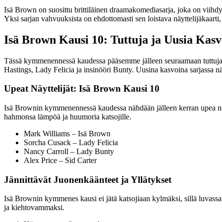
Isä Brown on suosittu brittiläinen draamakomediasarja, joka on viihdy
Yksi sarjan vahvuuksista on ehdottomasti sen loistava näyttelijäkaarti
Isä Brown Kausi 10: Tuttuja ja Uusia Kasv
Tässä kymmenennessä kaudessa pääsemme jälleen seuraamaan tuttuja h
Hastings, Lady Felicia ja insinööri Bunty. Uusina kasvoina sarjassa n
Upeat Näyttelijät: Isä Brown Kausi 10
Isä Brownin kymmenennessä kaudessa nähdään jälleen kerran upea näytt
hahmonsa lämpöä ja huumoria katsojille.
Mark Williams – Isä Brown
Sorcha Cusack – Lady Felicia
Nancy Carroll – Lady Bunty
Alex Price – Sid Carter
Jännittävät Juonenkäänteet ja Yllätykset
Isä Brownin kymmenes kausi ei jätä katsojiaan kylmäksi, sillä luvassa 
ja kiehtovammaksi.