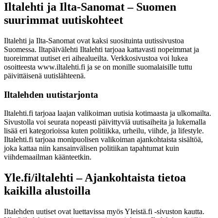
Iltalehti ja Ilta-Sanomat – Suomen
suurimmat uutiskohteet
Iltalehti ja Ilta-Sanomat ovat kaksi suosituinta uutissivustoa
Suomessa. Iltapäivälehti Iltalehti tarjoaa kattavasti nopeimmat ja
tuoreimmat uutiset eri aihealueilta. Verkkosivustoa voi lukea
osoitteesta www.iltalehti.fi ja se on monille suomalaisille tuttu
päivittäisenä uutislähteenä.
Iltalehden uutistarjonta
Iltalehti.fi tarjoaa laajan valikoiman uutisia kotimaasta ja ulkomailta.
Sivustolla voi seurata nopeasti päivittyviä uutisaiheita ja lukemalla
lisää eri kategorioissa kuten politiikka, urheilu, viihde, ja lifestyle.
Iltalehti.fi tarjoaa monipuolisen valikoiman ajankohtaista sisältöä,
joka kattaa niin kansainvälisen politiikan tapahtumat kuin
viihdemaailman käänteetkin.
Yle.fi/iltalehti – Ajankohtaista tietoa
kaikilla alustoilla
Iltalehden uutiset ovat luettavissa myös Yleistä.fi -sivuston kautta.