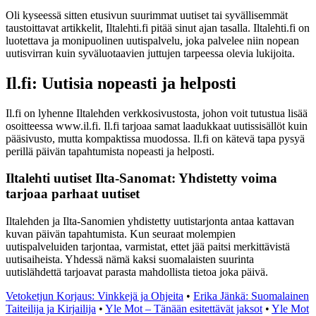
Oli kyseessä sitten etusivun suurimmat uutiset tai syvällisemmät
taustoittavat artikkelit, Iltalehti.fi pitää sinut ajan tasalla. Iltalehti.fi on
luotettava ja monipuolinen uutispalvelu, joka palvelee niin nopean
uutisvirran kuin syväluotaavien juttujen tarpeessa olevia lukijoita.
Il.fi: Uutisia nopeasti ja helposti
Il.fi on lyhenne Iltalehden verkkosivustosta, johon voit tutustua lisää
osoitteessa www.il.fi. Il.fi tarjoaa samat laadukkaat uutissisällöt kuin
pääsivusto, mutta kompaktissa muodossa. Il.fi on kätevä tapa pysyä
perillä päivän tapahtumista nopeasti ja helposti.
Iltalehti uutiset Ilta-Sanomat: Yhdistetty voima
tarjoaa parhaat uutiset
Iltalehden ja Ilta-Sanomien yhdistetty uutistarjonta antaa kattavan
kuvan päivän tapahtumista. Kun seuraat molempien
uutispalveluiden tarjontaa, varmistat, ettet jää paitsi merkittävistä
uutisaiheista. Yhdessä nämä kaksi suomalaisten suurinta
uutislähdettä tarjoavat parasta mahdollista tietoa joka päivä.
Vetoketjun Korjaus: Vinkkejä ja Ohjeita
•
Erika Jänkä: Suomalainen
Taiteilija ja Kirjailija
•
Yle Mot – Tänään esitettävät jaksot
•
Yle Mot