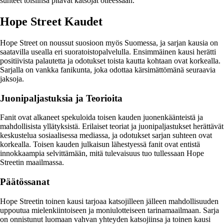
suhteet toisiinsa pitävät katsojat otteessaan.
Hope Street Kaudet
Hope Street on noussut suosioon myös Suomessa, ja sarjan kausia on
saatavilla usealla eri suoratoistopalvelulla. Ensimmäinen kausi herätti
positiivista palautetta ja odotukset toista kautta kohtaan ovat korkealla.
Sarjalla on vankka fanikunta, joka odottaa kärsimättömänä seuraavia
jaksoja.
Juonipaljastuksia ja Teorioita
Fanit ovat alkaneet spekuloida toisen kauden juonenkäänteistä ja
mahdollisista yllätyksistä. Erilaiset teoriat ja juonipaljastukset herättävät
keskustelua sosiaalisessa mediassa, ja odotukset sarjan suhteen ovat
korkealla. Toisen kauden julkaisun lähestyessä fanit ovat entistä
innokkaampia selvittämään, mitä tulevaisuus tuo tullessaan Hope
Streetin maailmassa.
Päätössanat
Hope Streetin toinen kausi tarjoaa katsojilleen jälleen mahdollisuuden
uppoutua mielenkiintoiseen ja moniulotteiseen tarinamaailmaan. Sarja
on onnistunut luomaan vahvan yhteyden katsojiinsa ja toinen kausi