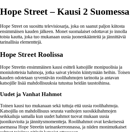
Hope Street – Kausi 2 Suomessa
Hope Street on suosittu televisiosarja, joka on saanut paljon kiitosta
ensimmäisen kauden jälkeen. Monet suomalaiset odottavat jo innolla
toista kautta, joka tuo mukanaan uusia juonenkäänteitä ja jännittäviä
tarinallisia elementtejä.
Hope Street Roolissa
Hope Streetin ensimmäinen kausi esitteli katsojille monipuolisia ja
moniulotteisia hahmoja, jotka saivat yleisön kiintymään heihin. Toisen
kauden odotetaan syventävän roolihahmojen tarinoita ja antavan
katsojille lisää mahdollisuuksia tutustua heidän taustoihinsa.
Uudet ja Vanhat Hahmot
Toinen kausi tuo mukanaan sekä tuttuja että uusia roolihahmoja.
Katsojilla on mahdollisuus seurata vanhojen suosikkihahmojen
seikkailuja samalla kun uudet hahmot tuovat mukaan uusia
juonikuvioita ja jännitysmomentteja. Roolihahmot ovat keskeisessä
asemassa Hope Streetin tarinankerronnassa, ja niiden monimutkaiset