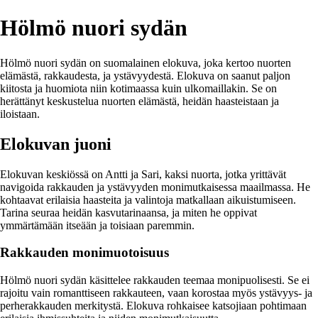
Hölmö nuori sydän
Hölmö nuori sydän on suomalainen elokuva, joka kertoo nuorten
elämästä, rakkaudesta, ja ystävyydestä. Elokuva on saanut paljon
kiitosta ja huomiota niin kotimaassa kuin ulkomaillakin. Se on
herättänyt keskustelua nuorten elämästä, heidän haasteistaan ja
iloistaan.
Elokuvan juoni
Elokuvan keskiössä on Antti ja Sari, kaksi nuorta, jotka yrittävät
navigoida rakkauden ja ystävyyden monimutkaisessa maailmassa. He
kohtaavat erilaisia haasteita ja valintoja matkallaan aikuistumiseen.
Tarina seuraa heidän kasvutarinaansa, ja miten he oppivat
ymmärtämään itseään ja toisiaan paremmin.
Rakkauden monimuotoisuus
Hölmö nuori sydän käsittelee rakkauden teemaa monipuolisesti. Se ei
rajoitu vain romanttiseen rakkauteen, vaan korostaa myös ystävyys- ja
perherakkauden merkitystä. Elokuva rohkaisee katsojiaan pohtimaan