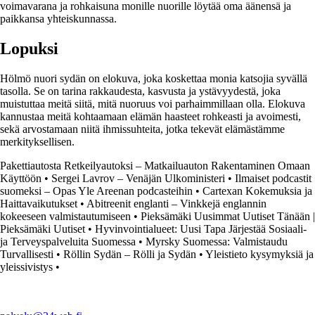
voimavarana ja rohkaisuna monille nuorille löytää oma äänensä ja
paikkansa yhteiskunnassa.
Lopuksi
Hölmö nuori sydän on elokuva, joka koskettaa monia katsojia syvällä
tasolla. Se on tarina rakkaudesta, kasvusta ja ystävyydestä, joka
muistuttaa meitä siitä, mitä nuoruus voi parhaimmillaan olla. Elokuva
kannustaa meitä kohtaamaan elämän haasteet rohkeasti ja avoimesti,
sekä arvostamaan niitä ihmissuhteita, jotka tekevät elämästämme
merkityksellisen.
Pakettiautosta Retkeilyautoksi – Matkailuauton Rakentaminen Omaan
Käyttöön
•
Sergei Lavrov – Venäjän Ulkoministeri
•
Ilmaiset podcastit
suomeksi – Opas Yle Areenan podcasteihin
•
Cartexan Kokemuksia ja
Haittavaikutukset
•
Abitreenit englanti – Vinkkejä englannin
kokeeseen valmistautumiseen
•
Pieksämäki Uusimmat Uutiset Tänään |
Pieksämäki Uutiset
•
Hyvinvointialueet: Uusi Tapa Järjestää Sosiaali-
ja Terveyspalveluita Suomessa
•
Myrsky Suomessa: Valmistaudu
Turvallisesti
•
Röllin Sydän – Rölli ja Sydän
•
Yleistieto kysymyksiä ja
yleissivistys
•