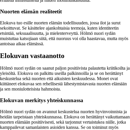
erilaisia ihmissuhteita ja niiden monimutkaisuutta.
Nuorten elämän realiteetit
Elokuva tuo esille nuorten elämän todellisuuden, jossa ilot ja surut
sekoittuvat. Se käsittelee ajankohtaisia teemoja, kuten identiteetin
etsintää, seksuaalisuutta, ja mielenterveyttä. Hölmö nuori sydän
muistuttaa katsojiaan siitä, että nuoruus voi olla haastavaa, mutta myös
antoisaa aikaa elämässä.
Elokuvan vastaanotto
Hölmö nuori sydän on saanut paljon positiivista palautetta kriitikoilta ja
yleisöltä. Elokuva on palkittu useilla palkinnoilla ja se on herättänyt
keskustelua sekä nuorten että aikuisten keskuudessa. Monet ovat
kiittäneet elokuvaa sen rehellisestä lähestymistavasta nuorten elämään
ja sen moniulotteisista hahmoista.
Elokuvan merkitys yhteiskunnassa
Hölmö nuori sydän on avannut keskustelua nuorten hyvinvoinnista ja
heidän tarpeistaan yhteiskunnassa. Elokuva on herättänyt vaikuttamaan
nuorten elämään positiivisesti, sekä tarjonnut vertaistukea niille, jotka
kamppailevat samanlaisten asioiden kanssa. Se on toiminut myös