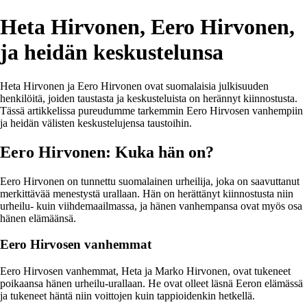
Heta Hirvonen, Eero Hirvonen,
ja heidän keskustelunsa
Heta Hirvonen ja Eero Hirvonen ovat suomalaisia julkisuuden
henkilöitä, joiden taustasta ja keskusteluista on herännyt kiinnostusta.
Tässä artikkelissa pureudumme tarkemmin Eero Hirvosen vanhempiin
ja heidän välisten keskustelujensa taustoihin.
Eero Hirvonen: Kuka hän on?
Eero Hirvonen on tunnettu suomalainen urheilija, joka on saavuttanut
merkittävää menestystä urallaan. Hän on herättänyt kiinnostusta niin
urheilu- kuin viihdemaailmassa, ja hänen vanhempansa ovat myös osa
hänen elämäänsä.
Eero Hirvosen vanhemmat
Eero Hirvosen vanhemmat, Heta ja Marko Hirvonen, ovat tukeneet
poikaansa hänen urheilu-urallaan. He ovat olleet läsnä Eeron elämässä
ja tukeneet häntä niin voittojen kuin tappioidenkin hetkellä.