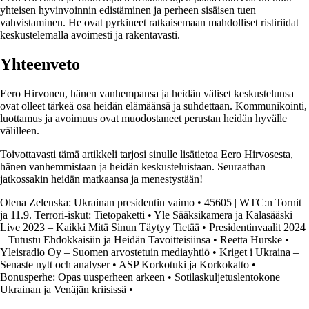
yhteisen hyvinvoinnin edistäminen ja perheen sisäisen tuen
vahvistaminen. He ovat pyrkineet ratkaisemaan mahdolliset ristiriidat
keskustelemalla avoimesti ja rakentavasti.
Yhteenveto
Eero Hirvonen, hänen vanhempansa ja heidän väliset keskustelunsa
ovat olleet tärkeä osa heidän elämäänsä ja suhdettaan. Kommunikointi,
luottamus ja avoimuus ovat muodostaneet perustan heidän hyvälle
välilleen.
Toivottavasti tämä artikkeli tarjosi sinulle lisätietoa Eero Hirvosesta,
hänen vanhemmistaan ja heidän keskusteluistaan. Seuraathan
jatkossakin heidän matkaansa ja menestystään!
Olena Zelenska: Ukrainan presidentin vaimo
•
45605 | WTC:n Tornit
ja 11.9. Terrori-iskut: Tietopaketti
•
Yle Sääksikamera ja Kalasääski
Live 2023 – Kaikki Mitä Sinun Täytyy Tietää
•
Presidentinvaalit 2024
– Tutustu Ehdokkaisiin ja Heidän Tavoitteisiinsa
•
Reetta Hurske
•
Yleisradio Oy – Suomen arvostetuin mediayhtiö
•
Kriget i Ukraina –
Senaste nytt och analyser
•
ASP Korkotuki ja Korkokatto
•
Bonusperhe: Opas uusperheen arkeen
•
Sotilaskuljetuslentokone
Ukrainan ja Venäjän kriisissä
•