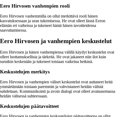
Eero Hirvosen vanhempien rooli
Eero Hirvosen vanhemmilla on ollut merkittävä rooli hänen
kasvatuksessaan ja uran tukemisessa. He ovat olleet läsnä Eeron
elämän eri vaiheissa ja tukeneet häntä hänen tavoitteidensa
saavuttamisessa.
Eero Hirvosen ja vanhempien keskustelut
Eero Hirvosen ja hänen vanhempiensa välillä käydyt keskustelut ovat
olleet luottamuksellisia ja tärkeitä. He ovat jakaneet niin ilot kuin
surutkin keskenään ja tukeneet toisiaan vaikeina hetkinä.
Keskustelujen merkitys
Eero Hirvosen ja vanhempien väliset keskustelut ovat auttaneet heitä
ymmärtämään toisiaan paremmin ja vahvistaneet heidän välistä
suhdettaan. Kommunikointi ja avoin dialogi ovat olleet avainasemassa
heidän välisessä suhteessaan.
Keskustelujen päätavoitteet
Eero Hirvosen ja vanhempien keskustelujen päätavoitteena on ollut