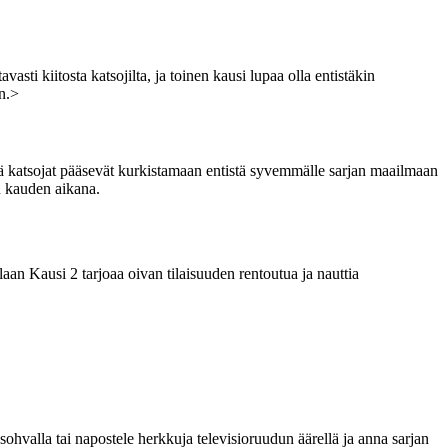
sti kiitosta katsojilta, ja toinen kausi lupaa olla entistäkin
n.>
 katsojat pääsevät kurkistamaan entistä syvemmälle sarjan maailmaan
n kauden aikana.
laan Kausi 2 tarjoaa oivan tilaisuuden rentoutua ja nauttia
ohvalla tai napostele herkkuja televisioruudun äärellä ja anna sarjan