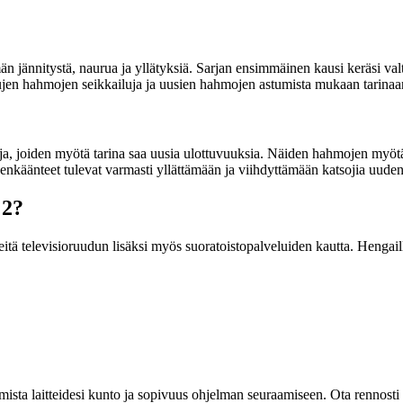
jännitystä, naurua ja yllätyksiä. Sarjan ensimmäinen kausi keräsi valtava
ttujen hahmojen seikkailuja ja uusien hahmojen astumista mukaan tarinaa
 joiden myötä tarina saa uusia ulottuvuuksia. Näiden hahmojen myötä
enkäänteet tulevat varmasti yllättämään ja viihdyttämään katsojia uude
 2?
teitä televisioruudun lisäksi myös suoratoistopalveluiden kautta. Hengail
ista laitteidesi kunto ja sopivuus ohjelman seuraamiseen. Ota rennosti s