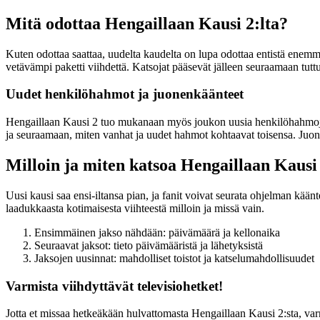
Mitä odottaa Hengaillaan Kausi 2:lta?
Kuten odottaa saattaa, uudelta kaudelta on lupa odottaa entistä enemmän 
vetävämpi paketti viihdettä. Katsojat pääsevät jälleen seuraamaan tu
Uudet henkilöhahmot ja juonenkäänteet
Hengaillaan Kausi 2 tuo mukanaan myös joukon uusia henkilöhahmoja,
ja seuraamaan, miten vanhat ja uudet hahmot kohtaavat toisensa. Juon
Milloin ja miten katsoa Hengaillaan Kausi
Uusi kausi saa ensi-iltansa pian, ja fanit voivat seurata ohjelman kään
laadukkaasta kotimaisesta viihteestä milloin ja missä vain.
Ensimmäinen jakso nähdään: päivämäärä ja kellonaika
Seuraavat jaksot: tieto päivämääristä ja lähetyksistä
Jaksojen uusinnat: mahdolliset toistot ja katselumahdollisuudet
Varmista viihdyttävät televisiohetket!
Jotta et missaa hetkeäkään hulvattomasta Hengaillaan Kausi 2:sta, varm