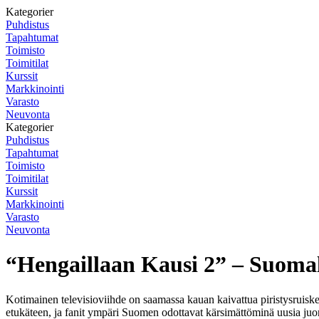
Kategorier
Puhdistus
Tapahtumat
Toimisto
Toimitilat
Kurssit
Markkinointi
Varasto
Neuvonta
Kategorier
Puhdistus
Tapahtumat
Toimisto
Toimitilat
Kurssit
Markkinointi
Varasto
Neuvonta
“Hengaillaan Kausi 2” – Suomal
Kotimainen televisioviihde on saamassa kauan kaivattua piristysruiske
etukäteen, ja fanit ympäri Suomen odottavat kärsimättöminä uusia juon