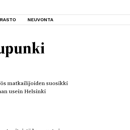
ARASTO
NEUVONTA
aupunki
ös matkailijoiden suosikki
aan usein Helsinki