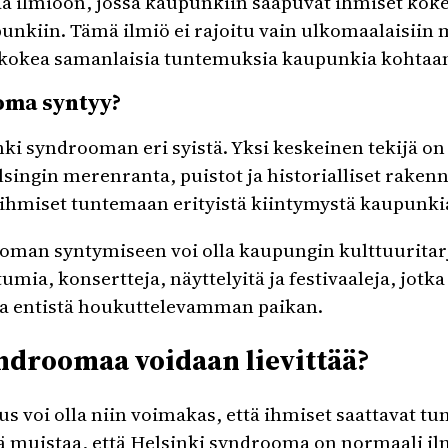
aa ilmiöön, jossa kaupunkiin saapuvat ihmiset koke
unkiin. Tämä ilmiö ei rajoitu vain ulkomaalaisiin 
t kokea samanlaisia tuntemuksia kaupunkia kohtaa
oma syntyy?
nki syndrooman eri syistä. Yksi keskeinen tekijä o
lsingin merenranta, puistot ja historialliset rake
 ihmiset tuntemaan erityistä kiintymystä kaupunki
oman syntymiseen voi olla kaupungin kulttuuritarj
umia, konsertteja, näyttelyitä ja festivaaleja, jotk
ta entistä houkuttelevamman paikan.
ndroomaa voidaan lievittää?
 voi olla niin voimakas, että ihmiset saattavat tu
ä muistaa, että Helsinki syndrooma on normaali ilm