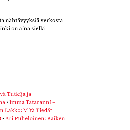
ta nähtävyyksiä verkosta
inki on aina siellä
ä Tutkija ja
ma
•
Imma Tataranni –
n Lakko: Mitä Tiedät
3
•
Ari Puheloinen: Kaiken