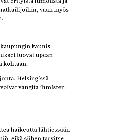
vat erityistä lumousta ja
matkailijoihin, vaan myös
n.
n kaupungin kaunis
nnukset luovat upean
a kohtaan.
onta. Helsingissä
a voivat vangita ihmisten
ntea haikeutta lähtiessään
iö, eikä siihen tarvitse