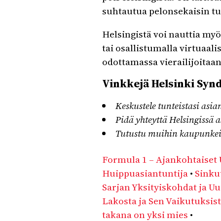
suhtautua pelonsekaisin tu
Helsingistä voi nauttia my
tai osallistumalla virtuaali
odottamassa vierailijoitaa
Vinkkejä Helsinki Syn
Keskustele tunteistasi asi
Pidä yhteyttä Helsingissä a
Tutustu muihin kaupunkei
Formula 1 – Ajankohtaiset 
Huippuasiantuntija
•
Sinku
Sarjan Yksityiskohdat ja U
Lakosta ja Sen Vaikutuksi
takana on yksi mies
•