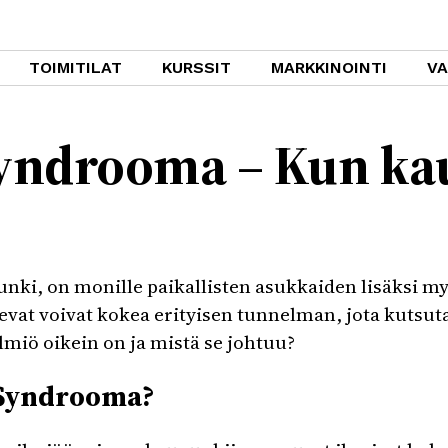
TOIMITILAT
KURSSIT
MARKKINOINTI
V
Syndrooma – Kun k
ki, on monille paikallisten asukkaiden lisäksi my
evat voivat kokea erityisen tunnelman, jota kutsut
miö oikein on ja mistä se johtuu?
 Syndrooma?