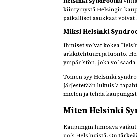
Helsinki syndrooma
viitt
kiintymystä Helsingin kaup
paikalliset asukkaat voiva
Miksi Helsinki Syndro
Ihmiset voivat kokea Helsi
arkkitehtuuri ja luonto. He
ympäristön, joka voi saada
Toinen syy Helsinki syndro
järjestetään lukuisia tapaht
mielen ja tehdä kaupungis
Miten Helsinki Sy
Kaupungin lumoava vaikutus
pois Helsingistä. On tärkeä