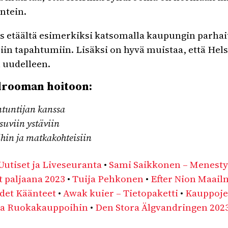
ntein.
ös etäältä esimerkiksi katsomalla kaupungin parhai
siin tapahtumiin. Lisäksi on hyvä muistaa, että Hels
n uudelleen.
drooman hoitoon:
antuntijan kanssa
suviin ystäviin
hin ja matkakohteisiin
Uutiset ja Liveseuranta
•
Sami Saikkonen – Menestyv
t paljaana 2023
•
Tuija Pehkonen
•
Efter Nion Maail
udet Käänteet
•
Awak kuier – Tietopaketti
•
Kauppoje
sta Ruokakauppoihin
•
Den Stora Älgvandringen 202