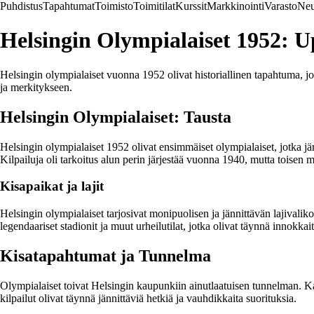
Puhdistus
Tapahtumat
Toimisto
Toimitilat
Kurssit
Markkinointi
Varasto
Neu
Helsingin Olympialaiset 1952: 
Helsingin olympialaiset vuonna 1952 olivat historiallinen tapahtuma, jo
ja merkitykseen.
Helsingin Olympialaiset: Tausta
Helsingin olympialaiset 1952 olivat ensimmäiset olympialaiset, jotka jä
Kilpailuja oli tarkoitus alun perin järjestää vuonna 1940, mutta toisen
Kisapaikat ja lajit
Helsingin olympialaiset tarjosivat monipuolisen ja jännittävän lajival
legendaariset stadionit ja muut urheilutilat, jotka olivat täynnä innokkait
Kisatapahtumat ja Tunnelma
Olympialaiset toivat Helsingin kaupunkiin ainutlaatuisen tunnelman. Kad
kilpailut olivat täynnä jännittäviä hetkiä ja vauhdikkaita suorituksia.