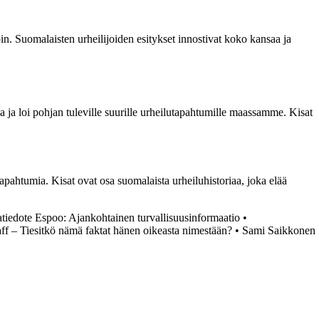
in. Suomalaisten urheilijoiden esitykset innostivat koko kansaa ja
 ja loi pohjan tuleville suurille urheilutapahtumille maassamme. Kisat
ahtumia. Kisat ovat osa suomalaista urheiluhistoriaa, joka elää
tiedote Espoo: Ajankohtainen turvallisuusinformaatio
•
ff – Tiesitkö nämä faktat hänen oikeasta nimestään?
•
Sami Saikkonen