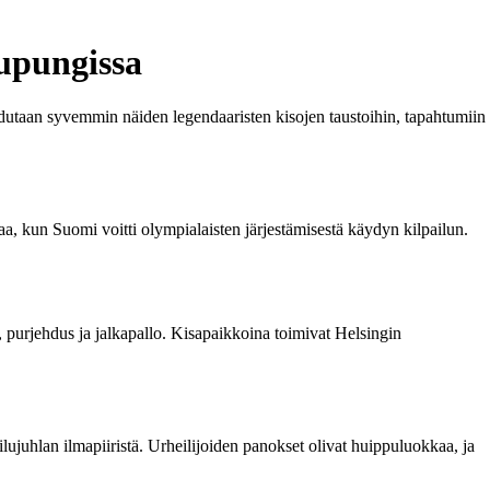
upungissa
eudutaan syvemmin näiden legendaaristen kisojen taustoihin, tapahtumiin
aa, kun Suomi voitti olympialaisten järjestämisestä käydyn kilpailun.
 purjehdus ja jalkapallo. Kisapaikkoina toimivat Helsingin
ujuhlan ilmapiiristä. Urheilijoiden panokset olivat huippuluokkaa, ja