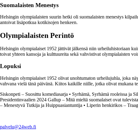
Suomalaisten Menestys
Helsingin olympialaisten suurin hetki oli suomalaisten menestys kilpailu
antoivat lisäpotkua kotikisojen henkeen.
Olympialaisten Perintö
Helsingin olympialaiset 1952 jättivät jälkensä niin urheiluhistoriaan k
toivat yhteen kansoja ja kulttuureita sekä vahvistivat olympialaisten v
Lopuksi
Helsingin olympialaiset 1952 olivat unohtumaton urheilujuhla, joka nä
vahvana vielä tänä päivänä. Kiitos kaikille niille, jotka olivat mukana t
Siskonpeti – Suosittu komediasarja
•
Syrhämä, Syrhämä rooleissa ja Si
Presidentinvaalien 2024 Gallup – Mitä mieltä suomalaiset ovat tulevista
– Menestyvä Tutkija ja Huippuasiantuntija
•
Liperin henkirikos – Traa
palvelu@24web.fi