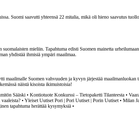
issa. Suomi saavutti yhteensä 22 mitalia, mikä oli hieno saavutus tuollo
uin suomalaisten mieliin. Tapahtuma edisti Suomen mainetta urheilumaana
oiman yhdistää ihmisiä ympäri maailmaa.
ytti maailmalle Suomen vahvuuden ja kyvyn järjestää maailmanluokan tap
ekemässä näistä kisoista ikimuistoisia!
lmitön Sääski
•
Kontiotuote Konkurssi – Tietopaketti Tilanteesta
•
Vaara
 vaaleista?
•
Yleiset Uutiset Pori | Pori Uutiset | Porin Uutiset
•
Milan Ja
ginen tapahtuma herättää kysymyksiä
•