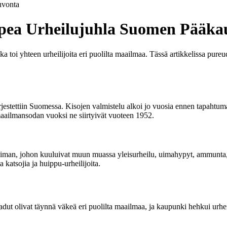
vonta
Upea Urheilujuhla Suomen Pääka
ka toi yhteen urheilijoita eri puolilta maailmaa. Tässä artikkelissa pur
rjestettiin Suomessa. Kisojen valmistelu alkoi jo vuosia ennen tapahtum
 maailmansodan vuoksi ne siirtyivät vuoteen 1952.
ikoiman, johon kuuluivat muun muassa yleisurheilu, uimahypyt, ammunta,
a katsojia ja huippu-urheilijoita.
ut olivat täynnä väkeä eri puolilta maailmaa, ja kaupunki hehkui urheil