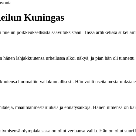
vonta
eilun Kuningas
mieliin poikkeuksellisista saavutuksistaan. Tässä artikkelissa sukella
 hänen lahjakkuutensa urheilussa alkoi näkyä, ja pian hän oli tunnettu
tensa huomattiin valtakunnallisesti. Hän voitti useita mestaruuksia eri
mitaleja, maailmanmestaruuksia ja ennätysaikoja. Hänen nimensä on kaiv
ntymisensä olympialaisissa on ollut vertaansa vailla. Hän on ollut suuri 