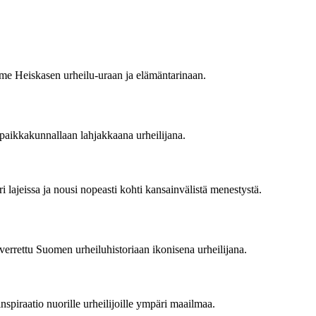
mme Heiskasen urheilu-uraan ja elämäntarinaan.
 paikkakunnallaan lahjakkaana urheilijana.
 lajeissa ja nousi nopeasti kohti kansainvälistä menestystä.
errettu Suomen urheiluhistoriaan ikonisena urheilijana.
inspiraatio nuorille urheilijoille ympäri maailmaa.