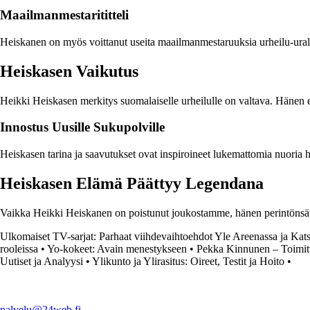
Maailmanmestarititteli
Heiskanen on myös voittanut useita maailmanmestaruuksia urheilu-uralta
Heiskasen Vaikutus
Heikki Heiskasen merkitys suomalaiselle urheilulle on valtava. Hänen e
Innostus Uusille Sukupolville
Heiskasen tarina ja saavutukset ovat inspiroineet lukemattomia nuoria 
Heiskasen Elämä Päättyy Legendana
Vaikka Heikki Heiskanen on poistunut joukostamme, hänen perintönsä elää
Ulkomaiset TV-sarjat: Parhaat viihdevaihtoehdot Yle Areenassa ja Ka
rooleissa
•
Yo-kokeet: Avain menestykseen
•
Pekka Kinnunen – Toimitt
Uutiset ja Analyysi
•
Ylikunto ja Ylirasitus: Oireet, Testit ja Hoito
•
palvelu@24web.fi