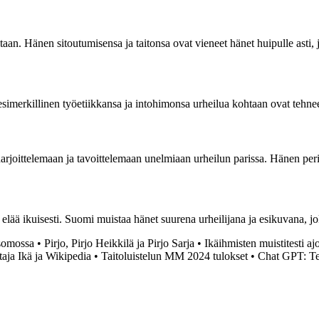
an. Hänen sitoutumisensa ja taitonsa ovat vieneet hänet huipulle asti, 
simerkillinen työetiikkansa ja intohimonsa urheilua kohtaan ovat tehnee
harjoittelemaan ja tavoittelemaan unelmiaan urheilun parissa. Hänen per
 ikuisesti. Suomi muistaa hänet suurena urheilijana ja esikuvana, joka 
tsomossa
•
Pirjo, Pirjo Heikkilä ja Pirjo Sarja
•
Ikäihmisten muistitesti aj
aja Ikä ja Wikipedia
•
Taitoluistelun MM 2024 tulokset
•
Chat GPT: Te