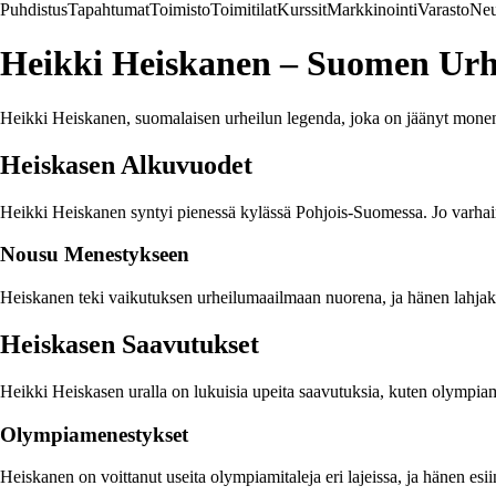
Puhdistus
Tapahtumat
Toimisto
Toimitilat
Kurssit
Markkinointi
Varasto
Neu
Heikki Heiskanen – Suomen Urh
Heikki Heiskanen, suomalaisen urheilun legenda, joka on jäänyt monen 
Heiskasen Alkuvuodet
Heikki Heiskanen syntyi pienessä kylässä Pohjois-Suomessa. Jo varhain
Nousu Menestykseen
Heiskanen teki vaikutuksen urheilumaailmaan nuorena, ja hänen lahjakkuu
Heiskasen Saavutukset
Heikki Heiskasen uralla on lukuisia upeita saavutuksia, kuten olympia
Olympiamenestykset
Heiskanen on voittanut useita olympiamitaleja eri lajeissa, ja hänen esii