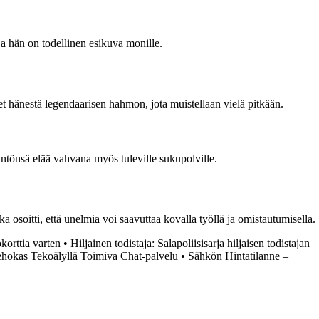
ja hän on todellinen esikuva monille.
t hänestä legendaarisen hahmon, jota muistellaan vielä pitkään.
intönsä elää vahvana myös tuleville sukupolville.
osoitti, että unelmia voi saavuttaa kovalla työllä ja omistautumisella.
okorttia varten
•
Hiljainen todistaja: Salapoliisisarja hiljaisen todistajan
hokas Tekoälyllä Toimiva Chat-palvelu
•
Sähkön Hintatilanne –