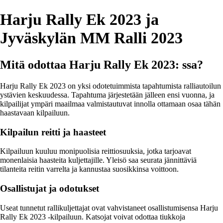
Harju Rally Ek 2023 ja
Jyväskylän MM Ralli 2023
Mitä odottaa Harju Rally Ek 2023: ssa?
Harju Rally Ek 2023 on yksi odotetuimmista tapahtumista ralliautoilun
ystävien keskuudessa. Tapahtuma järjestetään jälleen ensi vuonna, ja
kilpailijat ympäri maailmaa valmistautuvat innolla ottamaan osaa tähän
haastavaan kilpailuun.
Kilpailun reitti ja haasteet
Kilpailuun kuuluu monipuolisia reittiosuuksia, jotka tarjoavat
monenlaisia haasteita kuljettajille. Yleisö saa seurata jännittäviä
tilanteita reitin varrelta ja kannustaa suosikkinsa voittoon.
Osallistujat ja odotukset
Useat tunnetut rallikuljettajat ovat vahvistaneet osallistumisensa Harju
Rally Ek 2023 -kilpailuun. Katsojat voivat odottaa tiukkoja