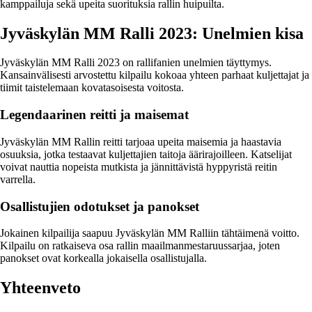
kamppailuja sekä upeita suorituksia rallin huipuilta.
Jyväskylän MM Ralli 2023: Unelmien kisa
Jyväskylän MM Ralli 2023 on rallifanien unelmien täyttymys.
Kansainvälisesti arvostettu kilpailu kokoaa yhteen parhaat kuljettajat ja
tiimit taistelemaan kovatasoisesta voitosta.
Legendaarinen reitti ja maisemat
Jyväskylän MM Rallin reitti tarjoaa upeita maisemia ja haastavia
osuuksia, jotka testaavat kuljettajien taitoja äärirajoilleen. Katselijat
voivat nauttia nopeista mutkista ja jännittävistä hyppyristä reitin
varrella.
Osallistujien odotukset ja panokset
Jokainen kilpailija saapuu Jyväskylän MM Ralliin tähtäimenä voitto.
Kilpailu on ratkaiseva osa rallin maailmanmestaruussarjaa, joten
panokset ovat korkealla jokaisella osallistujalla.
Yhteenveto