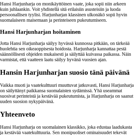
Hansi Harjunharja on monikäyttöinen vaate, joka sopii niin arkeen
kuin juhlaankin. Voit yhdistellä sitä erilaisiin asusteisiin ja luoda
persoonallisen tyylisi. Harjunharjan klassinen ulkonäkö sopii hyvin
suomalaiseen maisemaan ja perinteiseen pukeutumiseen.
Hansi Harjunharjan hoitaminen
Jotta Hansi Harjunharja säilyy hyvässä kunnossa pitkään, on tärkeää
huolehtia sen oikeaoppisesta hoidosta. Harjunharja kannattaa pestä
säännöllisesti ohjeiden mukaisesti ja säilyttää kuivassa paikassa. Näin
varmistat, että vaatteen laatu säilyy hyvänä vuosien ajan.
Hansin Harjunharjan suosio tänä päivänä
Vaikka muoti ja vaatekulttuuri muuttuvat jatkuvasti, Hansi Harjunharja
on säilyttänyt paikkansa suomalaisten sydämissä. Yhä useammat
suosivat perinteistä ja kestävää pukeutumista, ja Harjunharja on saanut
uuden suosion nykypäivänä.
Yhteenveto
Hansi Harjunharja on suomalainen klassikko, joka edustaa laadukasta
ja kestävää vaatekulttuuria. Sen monipuoliset ominaisuudet tekevät