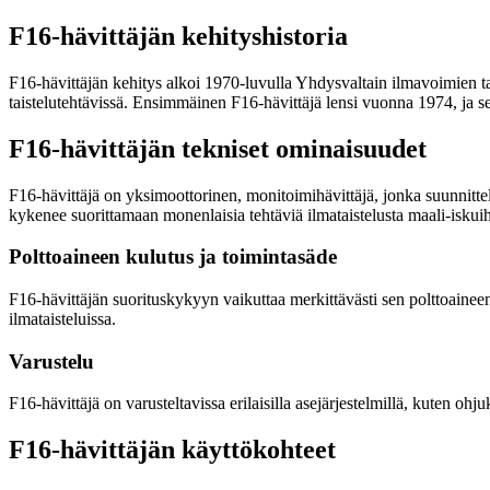
F16-hävittäjän kehityshistoria
F16-hävittäjän kehitys alkoi 1970-luvulla Yhdysvaltain ilmavoimien tar
taistelutehtävissä. Ensimmäinen F16-hävittäjä lensi vuonna 1974, ja s
F16-hävittäjän tekniset ominaisuudet
F16-hävittäjä on yksimoottorinen, monitoimihävittäjä, jonka suunnitte
kykenee suorittamaan monenlaisia tehtäviä ilmataistelusta maali-iskuih
Polttoaineen kulutus ja toimintasäde
F16-hävittäjän suorituskykyyn vaikuttaa merkittävästi sen polttoaine
ilmataisteluissa.
Varustelu
F16-hävittäjä on varusteltavissa erilaisilla asejärjestelmillä, kuten ohj
F16-hävittäjän käyttökohteet