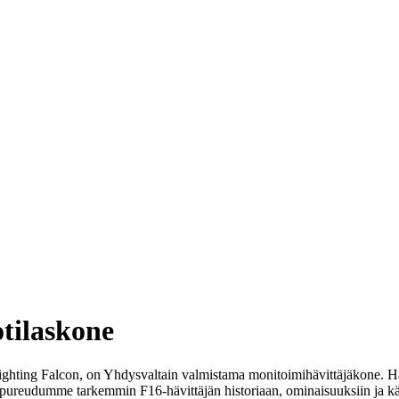
otilaskone
Fighting Falcon, on Yhdysvaltain valmistama monitoimihävittäjäkone. H
a pureudumme tarkemmin F16-hävittäjän historiaan, ominaisuuksiin ja kä