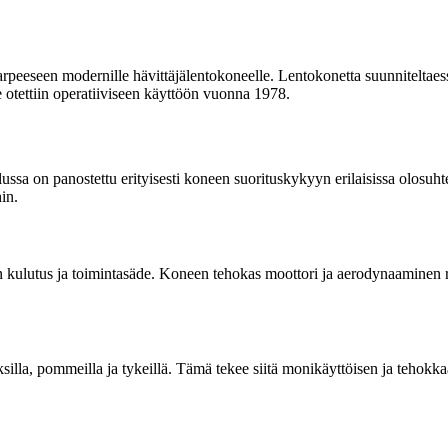
peeseen modernille hävittäjälentokoneelle. Lentokonetta suunniteltaessa 
e otettiin operatiiviseen käyttöön vuonna 1978.
lussa on panostettu erityisesti koneen suorituskykyyn erilaisissa olosu
in.
en kulutus ja toimintasäde. Koneen tehokas moottori ja aerodynaaminen 
uksilla, pommeilla ja tykeillä. Tämä tekee siitä monikäyttöisen ja tehokkaa