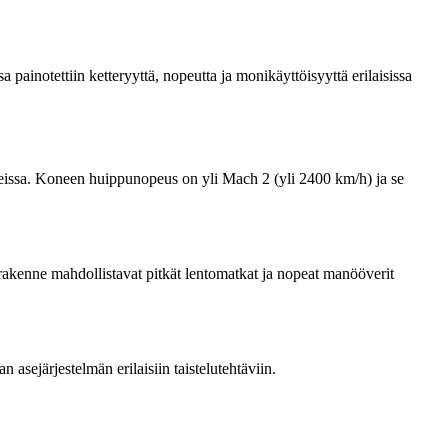
painotettiin ketteryyttä, nopeutta ja monikäyttöisyyttä erilaisissa
hteissa. Koneen huippunopeus on yli Mach 2 (yli 2400 km/h) ja se
rakenne mahdollistavat pitkät lentomatkat ja nopeat manööverit
n asejärjestelmän erilaisiin taistelutehtäviin.