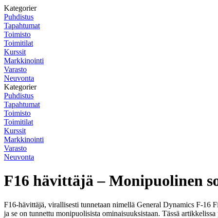
Kategorier
Puhdistus
Tapahtumat
Toimisto
Toimitilat
Kurssit
Markkinointi
Varasto
Neuvonta
Kategorier
Puhdistus
Tapahtumat
Toimisto
Toimitilat
Kurssit
Markkinointi
Varasto
Neuvonta
F16 hävittäjä – Monipuolinen s
F16-hävittäjä, virallisesti tunnetaan nimellä General Dynamics F-16 
ja se on tunnettu monipuolisista ominaisuuksistaan. Tässä artikkeliss