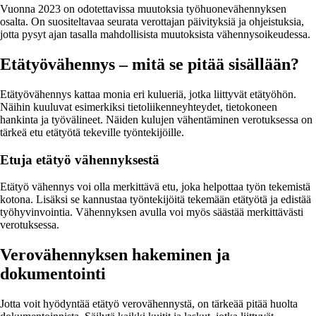
Vuonna 2023 on odotettavissa muutoksia työhuonevähennyksen
osalta. On suositeltavaa seurata verottajan päivityksiä ja ohjeistuksia,
jotta pysyt ajan tasalla mahdollisista muutoksista vähennysoikeudessa.
Etätyövähennys – mitä se pitää sisällään?
Etätyövähennys kattaa monia eri kulueriä, jotka liittyvät etätyöhön.
Näihin kuuluvat esimerkiksi tietoliikenneyhteydet, tietokoneen
hankinta ja työvälineet. Näiden kulujen vähentäminen verotuksessa on
tärkeä etu etätyötä tekeville työntekijöille.
Etuja etätyö vähennyksestä
Etätyö vähennys voi olla merkittävä etu, joka helpottaa työn tekemistä
kotona. Lisäksi se kannustaa työntekijöitä tekemään etätyötä ja edistää
työhyvinvointia. Vähennyksen avulla voi myös säästää merkittävästi
verotuksessa.
Verovähennyksen hakeminen ja
dokumentointi
Jotta voit hyödyntää etätyö verovähennystä, on tärkeää pitää huolta