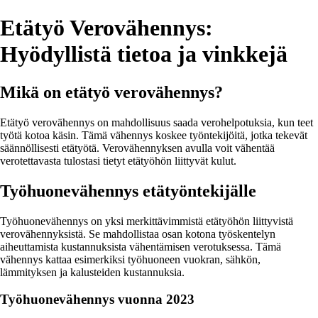
Etätyö Verovähennys:
Hyödyllistä tietoa ja vinkkejä
Mikä on etätyö verovähennys?
Etätyö verovähennys on mahdollisuus saada verohelpotuksia, kun teet
työtä kotoa käsin. Tämä vähennys koskee työntekijöitä, jotka tekevät
säännöllisesti etätyötä. Verovähennyksen avulla voit vähentää
verotettavasta tulostasi tietyt etätyöhön liittyvät kulut.
Työhuonevähennys etätyöntekijälle
Työhuonevähennys on yksi merkittävimmistä etätyöhön liittyvistä
verovähennyksistä. Se mahdollistaa osan kotona työskentelyn
aiheuttamista kustannuksista vähentämisen verotuksessa. Tämä
vähennys kattaa esimerkiksi työhuoneen vuokran, sähkön,
lämmityksen ja kalusteiden kustannuksia.
Työhuonevähennys vuonna 2023