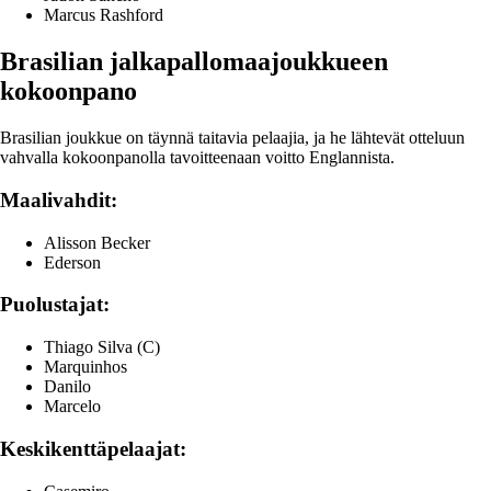
Marcus Rashford
Brasilian jalkapallomaajoukkueen
kokoonpano
Brasilian joukkue on täynnä taitavia pelaajia, ja he lähtevät otteluun
vahvalla kokoonpanolla tavoitteenaan voitto Englannista.
Maalivahdit:
Alisson Becker
Ederson
Puolustajat:
Thiago Silva (C)
Marquinhos
Danilo
Marcelo
Keskikenttäpelaajat: