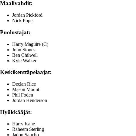
Maalivahdit:
Jordan Pickford
Nick Pope
Puolustajat:
Harry Maguire (C)
John Stones
Ben Chilwell
Kyle Walker
Keskikenttäpelaajat:
Declan Rice
Mason Mount
Phil Foden
Jordan Henderson
Hyökkääjät:
Harry Kane
Raheem Sterling
Jadon Sancho