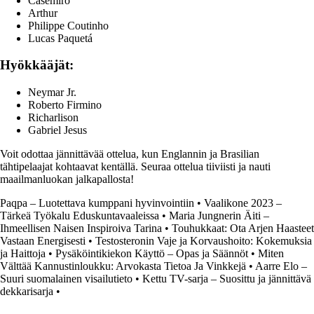
Casemiro
Arthur
Philippe Coutinho
Lucas Paquetá
Hyökkääjät:
Neymar Jr.
Roberto Firmino
Richarlison
Gabriel Jesus
Voit odottaa jännittävää ottelua, kun Englannin ja Brasilian
tähtipelaajat kohtaavat kentällä. Seuraa ottelua tiiviisti ja nauti
maailmanluokan jalkapallosta!
Paqpa – Luotettava kumppani hyvinvointiin
•
Vaalikone 2023 –
Tärkeä Työkalu Eduskuntavaaleissa
•
Maria Jungnerin Äiti –
Ihmeellisen Naisen Inspiroiva Tarina
•
Touhukkaat: Ota Arjen Haasteet
Vastaan Energisesti
•
Testosteronin Vaje ja Korvaushoito: Kokemuksia
ja Haittoja
•
Pysäköintikiekon Käyttö – Opas ja Säännöt
•
Miten
Välttää Kannustinloukku: Arvokasta Tietoa Ja Vinkkejä
•
Aarre Elo –
Suuri suomalainen visailutieto
•
Kettu TV-sarja – Suosittu ja jännittävä
dekkarisarja
•