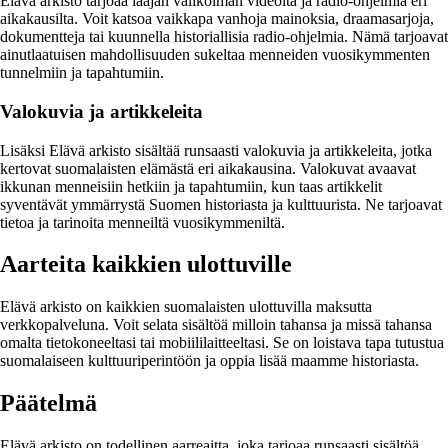
Elävä arkisto tarjoaa laajan valikoiman videoita ja radio-ohjelmia eri
aikakausilta. Voit katsoa vaikkapa vanhoja mainoksia, draamasarjoja,
dokumentteja tai kuunnella historiallisia radio-ohjelmia. Nämä tarjoavat
ainutlaatuisen mahdollisuuden sukeltaa menneiden vuosikymmenten
tunnelmiin ja tapahtumiin.
Valokuvia ja artikkeleita
Lisäksi Elävä arkisto sisältää runsaasti valokuvia ja artikkeleita, jotka
kertovat suomalaisten elämästä eri aikakausina. Valokuvat avaavat
ikkunan menneisiin hetkiin ja tapahtumiin, kun taas artikkelit
syventävät ymmärrystä Suomen historiasta ja kulttuurista. Ne tarjoavat
tietoa ja tarinoita menneiltä vuosikymmeniltä.
Aarteita kaikkien ulottuville
Elävä arkisto on kaikkien suomalaisten ulottuvilla maksutta
verkkopalveluna. Voit selata sisältöä milloin tahansa ja missä tahansa
omalta tietokoneeltasi tai mobiililaitteeltasi. Se on loistava tapa tutustua
suomalaiseen kulttuuriperintöön ja oppia lisää maamme historiasta.
Päätelmä
Elävä arkisto on todellinen aarreaitta, joka tarjoaa runsaasti sisältöä