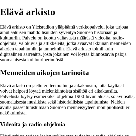
Elävä arkisto
Elävä arkisto on Yleisradion ylläpitämä verkkopalvelu, joka tarjoaa
ainutlaatuisen mahdollisuuden syventyä Suomen historiaan ja
kulttuuriin. Palvelu on koottu valtavasta määrästä videoita, radio-
ohjelmia, valokuvia ja artikkeleita, jotka avaavat ikkunan menneiden
aikojen tapahtumiin ja tunnelmiin. Elävä arkisto toimii kuin
digitaalinen aarreaitta, josta jokainen voi löytää kiinnostavia paloja
suomalaisesta kulttuuriperinnöstä.
Menneiden aikojen tarinoita
Elävä arkisto on jaettu eri teemoihin ja aikakausiin, jotta käyttäjät
voivat helposti löytää mielenkiintoista sisältöä eri aikakausilta.
Palvelusta löytyy esimerkiksi ohjelmia 1900-luvun alusta, sotavuosilta,
suomalaisesta musiikista sekä historiallisista tapahtumista. Näiden
avulla pääset tutustumaan Suomen menneisyyteen monipuolisesti eri
näkökulmista.
Videoita ja radio-ohjelmia