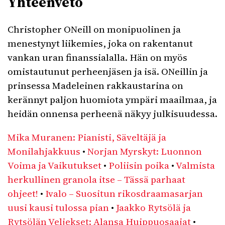
Yhteenveto
Christopher ONeill on monipuolinen ja
menestynyt liikemies, joka on rakentanut
vankan uran finanssialalla. Hän on myös
omistautunut perheenjäsen ja isä. ONeillin ja
prinsessa Madeleinen rakkaustarina on
kerännyt paljon huomiota ympäri maailmaa, ja
heidän onnensa perheenä näkyy julkisuudessa.
Mika Muranen: Pianisti, Säveltäjä ja
Monilahjakkuus
•
Norjan Myrskyt: Luonnon
Voima ja Vaikutukset
•
Poliisin poika
•
Valmista
herkullinen granola itse – Tässä parhaat
ohjeet!
•
Ivalo – Suositun rikosdraamasarjan
uusi kausi tulossa pian
•
Jaakko Rytsölä ja
Rytsölän Veljekset: Alansa Huippuosaajat
•