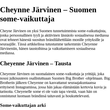
Cheynne Järvinen – Suomen
some-vaikuttaja
Cheyne Järvinen on yksi Suomen tunnetuimmista some-vaikuttajista,
jonka persoonallinen tyyli ja aktiivinen läsnäolo sosiaalisessa mediassa
ovat tehneet hänestä suositun brändilähettilään monille yrityksille ja
seuraajille. Tässä artikkelissa tutustumme tarkemmin Cheyenne
Järvineniin, hänen taustoihinsa ja vaikuttamiseen sosiaalisessa
mediassa.
Cheyenne Järvinen – Tausta
Cheyenne Järvinen on suomalainen some-vaikuttaja ja yrittäjä, joka
nousi julkisuuteen osallistuttuaan Suomen Big Brother -ohjelmaan. Big
Brotherin jälkeen Cheyenne on kasvattanut seuraajakuntaansa
erityisesti Instagramissa, jossa hän jakaa elämästään kertovia kuvia ja
tarinoita. Cheyenelle some ei ole vain tapa viestiä, vaan hän on
onnistunut luomaan brändinsä taitavasti ja houkuttelevasti.
Some-vaikuttajan arki