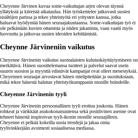
Cheyenne Järvinen kuvaa some-vaikuttajan arjen olevan täynnä
yllätyksiä ja kiireistä aikataulua. Hän työskentelee jatkuvasti uusien
sisältöjen parissa ja tekee yhteistyötä eri yritysten kanssa, jotka
haluavat hyödyntää hänen seuraajakuntaansa. Some-vaikuttajan työ ei
ole pelkästään kuvien ottamista ja niiden jakamista, vaan vaatii myös
luovuutta ja jatkuvaa uusien ideoiden kehittämistä.
Cheynne Järvineniin vaikutus
Cheyenne Järvinenin vaikutus suomalaisten kulutuskäyttäytymiseen on
merkittävä. Hänen suosittelemansa tuotteet ja palvelut saavat usein
suuren suosion ja myyntiä edistävät kampanjat ovat olleet menestyksiä.
Cheyennen seuraajat arvostavat hänen mielipiteitään ja suosituksiaan,
mikä tekee hänestä halutun yhteistyökumppanin monille brändeille.
Cheyenne Järvinenin tyyli
Cheyenne Järvinenin persoonallinen tyyli erottuu joukosta. Hänen
rohkeat ja värikkäät asukokonaisuutensa sekä positiivinen asenne ovat
tehneet hänestä inspiroivan tyyli-ikonin monille seuraajilleen.
Cheyenne ei pelkää kokeilla uusia trendejä ja jakaa omia
tyylivinkkejään avoimesti sosiaalisessa mediassa.