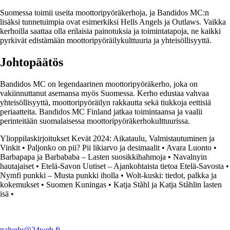
Suomessa toimii useita moottoripyöräkerhoja, ja Bandidos MC:n
lisäksi tunnetuimpia ovat esimerkiksi Hells Angels ja Outlaws. Vaikka
kerhoilla saattaa olla erilaisia painotuksia ja toimintatapoja, ne kaikki
pyrkivät edistämään moottoripyöräilykulttuuria ja yhteisöllisyyttä.
Johtopäätös
Bandidos MC on legendaarinen moottoripyöräkerho, joka on
vakiinnuttanut asemansa myös Suomessa. Kerho edustaa vahvaa
yhteisöllisyyttä, moottoripyöräilyn rakkautta sekä tiukkoja eettisiä
periaatteita. Bandidos MC Finland jatkaa toimintaansa ja vaalii
perinteitään suomalaisessa moottoripyöräkerhokulttuurissa.
Ylioppilaskirjoitukset Kevät 2024: Aikataulu, Valmistautuminen ja
Vinkit
•
Paljonko on pii? Pii likiarvo ja desimaalit
•
Avara Luonto
•
Barbapapa ja Barbababa – Lasten suosikkihahmoja
•
Navalnyin
hautajaiset
•
Etelä-Savon Uutiset – Ajankohtaista tietoa Etelä-Savosta
•
Nymfi punkki – Musta punkki iholla
•
Wolt-kuski: tiedot, palkka ja
kokemukset
•
Suomen Kuningas
•
Katja Ståhl ja Katja Ståhlin lasten
isä
•
palvelu@24web.fi