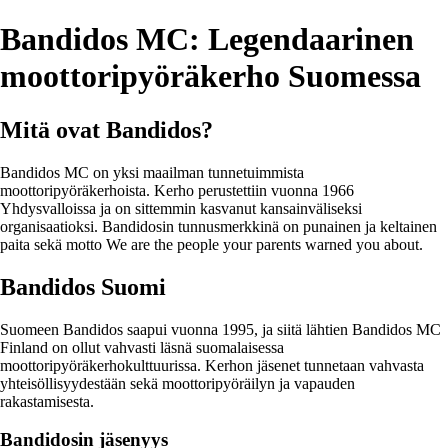
Bandidos MC: Legendaarinen
moottoripyöräkerho Suomessa
Mitä ovat Bandidos?
Bandidos MC on yksi maailman tunnetuimmista
moottoripyöräkerhoista. Kerho perustettiin vuonna 1966
Yhdysvalloissa ja on sittemmin kasvanut kansainväliseksi
organisaatioksi. Bandidosin tunnusmerkkinä on punainen ja keltainen
paita sekä motto We are the people your parents warned you about.
Bandidos Suomi
Suomeen Bandidos saapui vuonna 1995, ja siitä lähtien Bandidos MC
Finland on ollut vahvasti läsnä suomalaisessa
moottoripyöräkerhokulttuurissa. Kerhon jäsenet tunnetaan vahvasta
yhteisöllisyydestään sekä moottoripyöräilyn ja vapauden
rakastamisesta.
Bandidosin jäsenyys