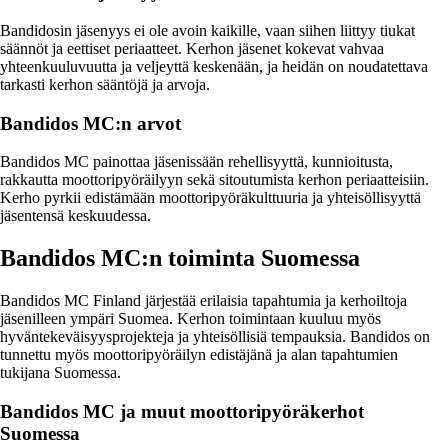
Bandidosin jäsenyys ei ole avoin kaikille, vaan siihen liittyy tiukat
säännöt ja eettiset periaatteet. Kerhon jäsenet kokevat vahvaa
yhteenkuuluvuutta ja veljeyttä keskenään, ja heidän on noudatettava
tarkasti kerhon sääntöjä ja arvoja.
Bandidos MC:n arvot
Bandidos MC painottaa jäsenissään rehellisyyttä, kunnioitusta,
rakkautta moottoripyöräilyyn sekä sitoutumista kerhon periaatteisiin.
Kerho pyrkii edistämään moottoripyöräkulttuuria ja yhteisöllisyyttä
jäsentensä keskuudessa.
Bandidos MC:n toiminta Suomessa
Bandidos MC Finland järjestää erilaisia tapahtumia ja kerhoiltoja
jäsenilleen ympäri Suomea. Kerhon toimintaan kuuluu myös
hyväntekeväisyysprojekteja ja yhteisöllisiä tempauksia. Bandidos on
tunnettu myös moottoripyöräilyn edistäjänä ja alan tapahtumien
tukijana Suomessa.
Bandidos MC ja muut moottoripyöräkerhot
Suomessa