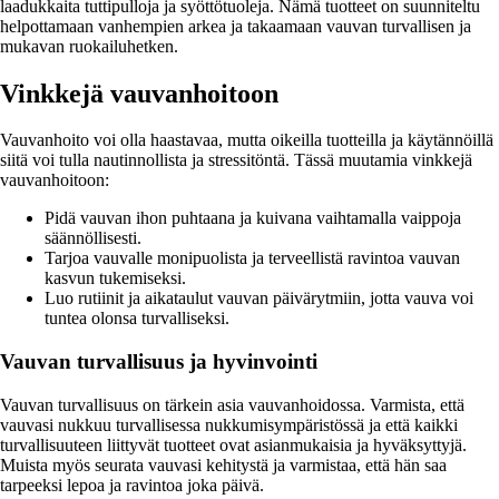
laadukkaita tuttipulloja ja syöttötuoleja. Nämä tuotteet on suunniteltu
helpottamaan vanhempien arkea ja takaamaan vauvan turvallisen ja
mukavan ruokailuhetken.
Vinkkejä vauvanhoitoon
Vauvanhoito voi olla haastavaa, mutta oikeilla tuotteilla ja käytännöillä
siitä voi tulla nautinnollista ja stressitöntä. Tässä muutamia vinkkejä
vauvanhoitoon:
Pidä vauvan ihon puhtaana ja kuivana vaihtamalla vaippoja
säännöllisesti.
Tarjoa vauvalle monipuolista ja terveellistä ravintoa vauvan
kasvun tukemiseksi.
Luo rutiinit ja aikataulut vauvan päivärytmiin, jotta vauva voi
tuntea olonsa turvalliseksi.
Vauvan turvallisuus ja hyvinvointi
Vauvan turvallisuus on tärkein asia vauvanhoidossa. Varmista, että
vauvasi nukkuu turvallisessa nukkumisympäristössä ja että kaikki
turvallisuuteen liittyvät tuotteet ovat asianmukaisia ja hyväksyttyjä.
Muista myös seurata vauvasi kehitystä ja varmistaa, että hän saa
tarpeeksi lepoa ja ravintoa joka päivä.