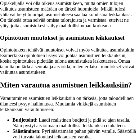
Opiskelijalla voi olla oikeus asumistukeen, mutta omien tulojen
vaikutus asumistuen määrään on tärkeä huomioida. Mikäli tulosi
ylittävät tietyt tulorajat, asumistukeesi saattaa kohdistua leikkauksia.
On tärkeää ottaa selvää omista tulorajoista ja varmistaa, etteivät ne
ylity, jotta asumistukesi säilyy mahdollisimman korkeana.
Opintotuen muutokset ja asumistuen leikkaukset
Opintotukeen tehtävät muutokset voivat myös vaikuttaa asumistukiin.
Esimerkiksi opintotuen lisäys voi johtaa asumistuen leikkauksiin,
koska opintotukea pidetään tulona asumistukea laskettaessa. Omaa
taloutta on tärkeä seurata ja arvioida, miten erilaiset muutokset voivat
vaikuttaa asumistukeen.
Miten varautua asumistuen leikkauksiin?
Varautuminen asumistuen leikkauksiin on tärkeää, jotta taloudellinen
tilanteesi pysyy hallinnassa. Muutamia vinkkejä asumistuen
leikkauksiin varautumiseen:
Budjetointi:
Laadi realistinen budjetti ja pidä se ajan tasalla.
Näin pystyt arvioimaan mahdollisia leikkauksia etukäteen.
Säästäminen:
Pyri säästämään pahan päivän varalle. Säästöillä
voit turvata talouttasi leikkausten varalta.