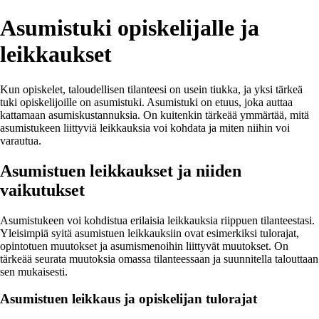
Asumistuki opiskelijalle ja
leikkaukset
Kun opiskelet, taloudellisen tilanteesi on usein tiukka, ja yksi tärkeä
tuki opiskelijoille on asumistuki. Asumistuki on etuus, joka auttaa
kattamaan asumiskustannuksia. On kuitenkin tärkeää ymmärtää, mitä
asumistukeen liittyviä leikkauksia voi kohdata ja miten niihin voi
varautua.
Asumistuen leikkaukset ja niiden
vaikutukset
Asumistukeen voi kohdistua erilaisia leikkauksia riippuen tilanteestasi.
Yleisimpiä syitä asumistuen leikkauksiin ovat esimerkiksi tulorajat,
opintotuen muutokset ja asumismenoihin liittyvät muutokset. On
tärkeää seurata muutoksia omassa tilanteessaan ja suunnitella talouttaan
sen mukaisesti.
Asumistuen leikkaus ja opiskelijan tulorajat