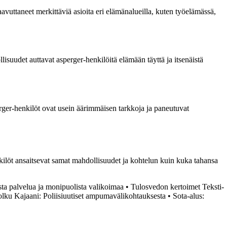
uttaneet merkittäviä asioita eri elämänalueilla, kuten työelämässä,
isuudet auttavat asperger-henkilöitä elämään täyttä ja itsenäistä
rger-henkilöt ovat usein äärimmäisen tarkkoja ja paneutuvat
löt ansaitsevat samat mahdollisuudet ja kohtelun kuin kuka tahansa
ta palvelua ja monipuolista valikoimaa
•
Tulosvedon kertoimet Teksti-
lku Kajaani: Poliisiuutiset ampumavälikohtauksesta
•
Sota-alus: