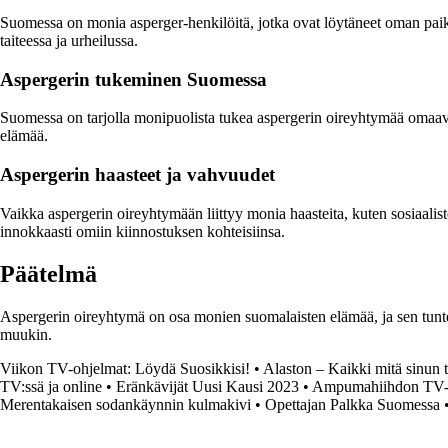
Suomessa on monia asperger-henkilöitä, jotka ovat löytäneet oman paik
taiteessa ja urheilussa.
Aspergerin tukeminen Suomessa
Suomessa on tarjolla monipuolista tukea aspergerin oireyhtymää omaaville
elämää.
Aspergerin haasteet ja vahvuudet
Vaikka aspergerin oireyhtymään liittyy monia haasteita, kuten sosiaal
innokkaasti omiin kiinnostuksen kohteisiinsa.
Päätelmä
Aspergerin oireyhtymä on osa monien suomalaisten elämää, ja sen tunt
muukin.
Viikon TV-ohjelmat: Löydä Suosikkisi!
•
Alaston – Kaikki mitä sinun t
TV:ssä ja online
•
Eränkävijät Uusi Kausi 2023
•
Ampumahiihdon TV-l
Merentakaisen sodankäynnin kulmakivi
•
Opettajan Palkka Suomessa