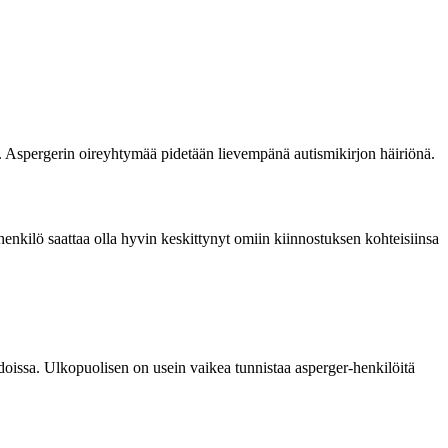
. Aspergerin oireyhtymää pidetään lievempänä autismikirjon häiriönä.
i henkilö saattaa olla hyvin keskittynyt omiin kiinnostuksen kohteisiinsa
doissa. Ulkopuolisen on usein vaikea tunnistaa asperger-henkilöitä