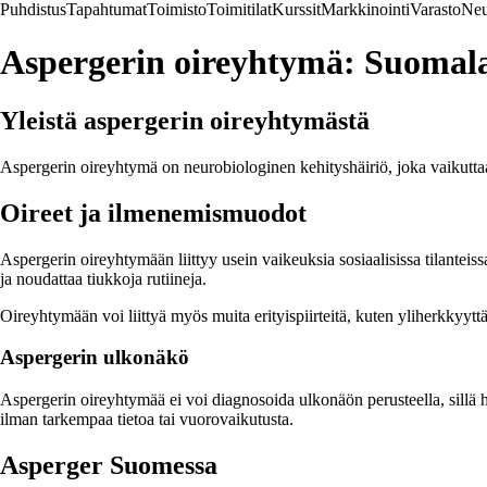
Puhdistus
Tapahtumat
Toimisto
Toimitilat
Kurssit
Markkinointi
Varasto
Neu
Aspergerin oireyhtymä: Suomalai
Yleistä aspergerin oireyhtymästä
Aspergerin oireyhtymä on neurobiologinen kehityshäiriö, joka vaikutta
Oireet ja ilmenemismuodot
Aspergerin oireyhtymään liittyy usein vaikeuksia sosiaalisissa tilanteiss
ja noudattaa tiukkoja rutiineja.
Oireyhtymään voi liittyä myös muita erityispiirteitä, kuten yliherkkyyttä 
Aspergerin ulkonäkö
Aspergerin oireyhtymää ei voi diagnosoida ulkonäön perusteella, sillä 
ilman tarkempaa tietoa tai vuorovaikutusta.
Asperger Suomessa