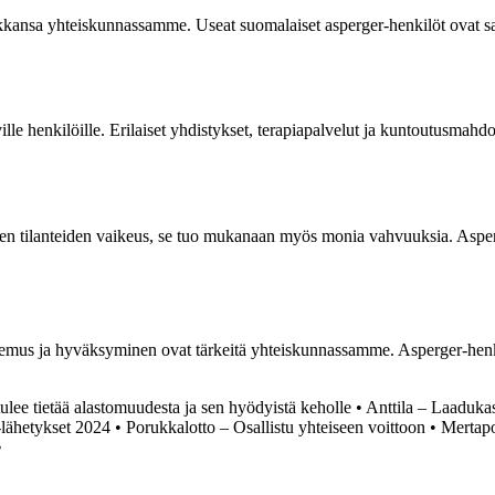
kansa yhteiskunnassamme. Useat suomalaiset asperger-henkilöt ovat saav
 henkilöille. Erilaiset yhdistykset, terapiapalvelut ja kuntoutusmahdoll
isten tilanteiden vaikeus, se tuo mukanaan myös monia vahvuuksia. Aspe
emus ja hyväksyminen ovat tärkeitä yhteiskunnassamme. Asperger-henki
ulee tietää alastomuudesta ja sen hyödyistä keholle
•
Anttila – Laadukas
ähetykset 2024
•
Porukkalotto – Osallistu yhteiseen voittoon
•
Mertapo
•