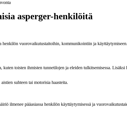
vonta
sia asperger-henkilöitä
a henkilön vuorovaikutustaitoihin, kommunikointiin ja käyttäytymiseen
a, kuten toisten ihmisten tunnetilojen ja eleiden tulkitsemisessa. Lisäks
aistien suhteen tai motorisia haasteita.
häiriö ilmenee pääasiassa henkilön käyttäytymisessä ja vuorovaikutustai