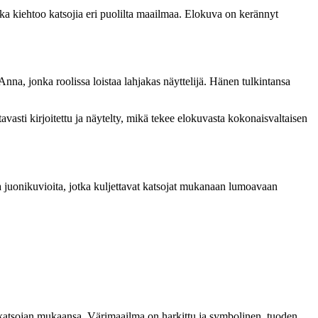
joka kiehtoo katsojia eri puolilta maailmaa. Elokuva on kerännyt
nna, jonka roolissa loistaa lahjakas näyttelijä. Hänen tulkintansa
avasti kirjoitettu ja näytelty, mikä tekee elokuvasta kokonaisvaltaisen
 ja juonikuvioita, jotka kuljettavat katsojat mukanaan lumoavaan
katsojan mukaansa. Värimaailma on harkittu ja symbolinen, tuoden