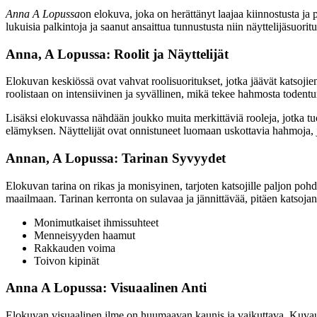
Anna A Lopussa
on elokuva, joka on herättänyt laajaa kiinnostusta ja
lukuisia palkintoja ja saanut ansaittua tunnustusta niin näyttelijäsuorit
Anna, A Lopussa: Roolit ja Näyttelijät
Elokuvan keskiössä ovat vahvat roolisuoritukset, jotka jäävät katsojie
roolistaan on intensiivinen ja syvällinen, mikä tekee hahmosta todentun
Lisäksi elokuvassa nähdään joukko muita merkittäviä rooleja, jotka tuov
elämyksen. Näyttelijät ovat onnistuneet luomaan uskottavia hahmoja, jo
Annan, A Lopussa: Tarinan Syvyydet
Elokuvan tarina on rikas ja monisyinen, tarjoten katsojille paljon pohd
maailmaan. Tarinan kerronta on sulavaa ja jännittävää, pitäen katsoja
Monimutkaiset ihmissuhteet
Menneisyyden haamut
Rakkauden voima
Toivon kipinät
Anna A Lopussa: Visuaalinen Anti
Elokuvan visuaalinen ilme on huumaavan kaunis ja vaikuttava. Kuvau