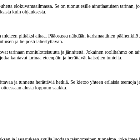
 puhetta elokuvamaailmassa. Se on tuonut esille ainutlaatuisen tarinan, 
uksista kuin ohjauksesta.
n mieleen pitkäksi aikaa. Pääosassa nähdään karismaattinen päähenkilö A
tuisen ja helposti lähestyttävän.
at tarinaan moniulotteisuutta ja jännitettä. Jokainen roolihahmo on tait
tka kantavat tarinaa eteenpäin ja herättävät katsojien tunteita.
ittavaa ja tunnetta herättäviä hetkiä. Se kietoo yhteen erilaisia teemoja
n otteessaan alusta loppuun saakka.
ksen ja lavastuksen avulla luodaan taianomainen tunnelma, joka imee 