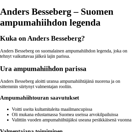
Anders Besseberg – Suomen
ampumahiihdon legenda
Kuka on Anders Besseberg?
Anders Besseberg on suomalainen ampumahiihdon legenda, joka on
tehnyt vaikuttavaa jälkeä lajin parissa.
Ura ampumahiihdon parissa
Anders Besseberg aloitti uransa ampumahiihtäjänä nuorena ja on
sittemmin siirtynyt valmentajan rooliin.
Ampumahiihtouran saavutukset
Voitti useita kultamitaleita maailmancupissa
Oli mukana edustamassa Suomea useissa arvokilpailuissa
Valittiin vuoden ampumahiihtäjäksi useana peräkkäisenä vuonna
Valmentajana toimiminen