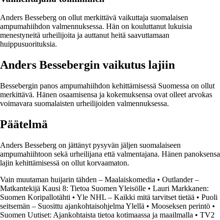
Anders Besseberg on ollut merkittävä vaikuttaja suomalaisen
ampumahiihdon valmennuksessa. Hän on kouluttanut lukuisia
menestyneitä urheilijoita ja auttanut heitä saavuttamaan
huippusuorituksia.
Anders Bessebergin vaikutus lajiin
Bessebergin panos ampumahiihdon kehittämisessä Suomessa on ollut
merkittävä. Hänen osaamisensa ja kokemuksensa ovat olleet arvokas
voimavara suomalaisten urheilijoiden valmennuksessa.
Päätelmä
Anders Besseberg on jättänyt pysyvän jäljen suomalaiseen
ampumahiihtoon sekä urheilijana että valmentajana. Hänen panoksensa
lajin kehittämisessä on ollut korvaamaton.
Vain muutaman huijarin tähden – Maalaiskomedia
•
Outlander –
Matkantekijä Kausi 8: Tietoa Suomen Yleisölle
•
Lauri Markkanen:
Suomen Koripallotähti
•
Yle NHL – Kaikki mitä tarvitset tietää
•
Puoli
seitsemän – Suosittu ajankohtaisohjelma Ylellä
•
Mooseksen perintö
•
Suomen Uutiset: Ajankohtaista tietoa kotimaassa ja maailmalla
•
TV2