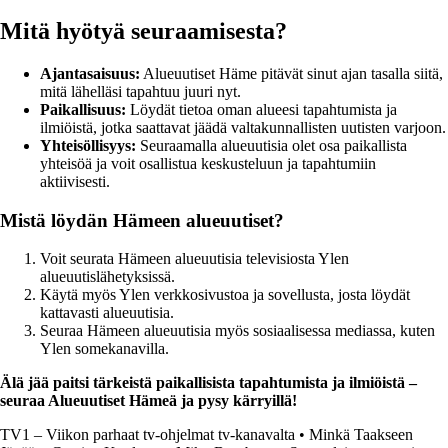
Mitä hyötyä seuraamisesta?
Ajantasaisuus:
Alueuutiset Häme pitävät sinut ajan tasalla siitä,
mitä lähelläsi tapahtuu juuri nyt.
Paikallisuus:
Löydät tietoa oman alueesi tapahtumista ja
ilmiöistä, jotka saattavat jäädä valtakunnallisten uutisten varjoon.
Yhteisöllisyys:
Seuraamalla alueuutisia olet osa paikallista
yhteisöä ja voit osallistua keskusteluun ja tapahtumiin
aktiivisesti.
Mistä löydän Hämeen alueuutiset?
Voit seurata Hämeen alueuutisia televisiosta Ylen
alueuutislähetyksissä.
Käytä myös Ylen verkkosivustoa ja sovellusta, josta löydät
kattavasti alueuutisia.
Seuraa Hämeen alueuutisia myös sosiaalisessa mediassa, kuten
Ylen somekanavilla.
Älä jää paitsi tärkeistä paikallisista tapahtumista ja ilmiöistä –
seuraa Alueuutiset Hämeä ja pysy kärryillä!
TV1 – Viikon parhaat tv-ohjelmat tv-kanavalta
•
Minkä Taakseen