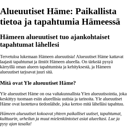
Alueuutiset Häme: Paikallista
tietoa ja tapahtumia Hämeessä
Hämeen alueuutiset tuo ajankohtaiset
tapahtumat lähellesi
Tervetuloa lukemaan Hämeen alueuutisia! Alueuutiset Häme kattavat
laajasti tapahtumat ja ilmiöt Hämeen alueella. On tärkeää pysyä
kärryillä oman alueen tapahtumista ja kehityksestä, ja Hämeen
alueuutiset tarjoavat juuri sitä.
Mitä ovat Yle alueuutiset Häme?
Yle alueuutiset Häme on osa valtakunnallista Ylen alueuutisointia, joka
keskittyy tuomaan esiin alueellisia uutisia ja tarinoita. Yle alueuutiset
Häme ovat luotettava tiedonlähde, joka kertoo mitä lähelläsi tapahtuu.
Hämeen alueuutiset kokoavat yhteen paikalliset uutiset, tapahtumat,
kulttuurin, urheilun ja muut mielenkiintoiset asiat alueeltasi. Lue ja
pysy ajan tasalla!