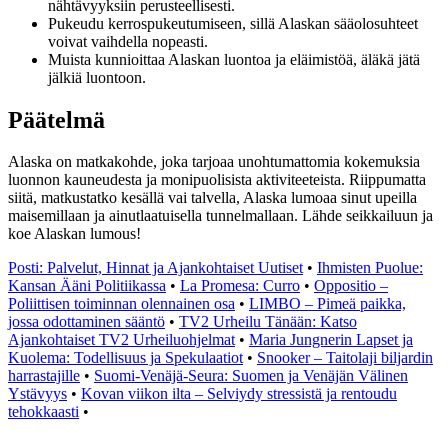
nähtävyyksiin perusteellisesti.
Pukeudu kerrospukeutumiseen, sillä Alaskan sääolosuhteet
voivat vaihdella nopeasti.
Muista kunnioittaa Alaskan luontoa ja eläimistöä, äläkä jätä
jälkiä luontoon.
Päätelmä
Alaska on matkakohde, joka tarjoaa unohtumattomia kokemuksia
luonnon kauneudesta ja monipuolisista aktiviteeteista. Riippumatta
siitä, matkustatko kesällä vai talvella, Alaska lumoaa sinut upeilla
maisemillaan ja ainutlaatuisella tunnelmallaan. Lähde seikkailuun ja
koe Alaskan lumous!
Posti: Palvelut, Hinnat ja Ajankohtaiset Uutiset
•
Ihmisten Puolue:
Kansan Ääni Politiikassa
•
La Promesa: Curro
•
Oppositio –
Poliittisen toiminnan olennainen osa
•
LIMBO – Pimeä paikka,
jossa odottaminen sääntö
•
TV2 Urheilu Tänään: Katso
Ajankohtaiset TV2 Urheiluohjelmat
•
Maria Jungnerin Lapset ja
Kuolema: Todellisuus ja Spekulaatiot
•
Snooker – Taitolaji biljardin
harrastajille
•
Suomi-Venäjä-Seura: Suomen ja Venäjän Välinen
Ystävyys
•
Kovan viikon ilta – Selviydy stressistä ja rentoudu
tehokkaasti
•