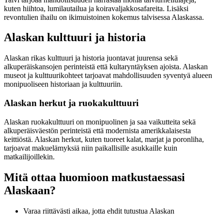
kuten hiihtoa, lumilautailua ja koiravaljakkosafareita. Lisäksi
revontulien ihailu on ikimuistoinen kokemus talvisessa Alaskassa.
Alaskan kulttuuri ja historia
Alaskan rikas kulttuuri ja historia juontavat juurensa sekä
alkuperäiskansojen perinteistä että kultaryntäyksen ajoista. Alaskan
museot ja kulttuurikohteet tarjoavat mahdollisuuden syventyä alueen
monipuoliseen historiaan ja kulttuuriin.
Alaskan herkut ja ruokakulttuuri
Alaskan ruokakulttuuri on monipuolinen ja saa vaikutteita sekä
alkuperäisväestön perinteistä että modernista amerikkalaisesta
keittiöstä. Alaskan herkut, kuten tuoreet kalat, marjat ja poronliha,
tarjoavat makuelämyksiä niin paikallisille asukkaille kuin
matkailijoillekin.
Mitä ottaa huomioon matkustaessasi
Alaskaan?
Varaa riittävästi aikaa, jotta ehdit tutustua Alaskan