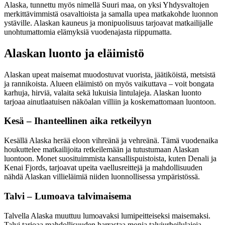
Alaska, tunnettu myös nimellä Suuri maa, on yksi Yhdysvaltojen
merkittävimmistä osavaltioista ja samalla upea matkakohde luonnon
ystäville. Alaskan kauneus ja monipuolisuus tarjoavat matkailijalle
unohtumattomia elämyksiä vuodenajasta riippumatta.
Alaskan luonto ja eläimistö
Alaskan upeat maisemat muodostuvat vuorista, jäätiköistä, metsistä
ja rannikoista. Alueen eläimistö on myös vaikuttava – voit bongata
karhuja, hirviä, valaita sekä lukuisia lintulajeja. Alaskan luonto
tarjoaa ainutlaatuisen näköalan villiin ja koskemattomaan luontoon.
Kesä – Ihanteellinen aika retkeilyyn
Kesällä Alaska herää eloon vihreänä ja vehreänä. Tämä vuodenaika
houkuttelee matkailijoita retkeilemään ja tutustumaan Alaskan
luontoon. Monet suosituimmista kansallispuistoista, kuten Denali ja
Kenai Fjords, tarjoavat upeita vaellusreittejä ja mahdollisuuden
nähdä Alaskan villieläimiä niiden luonnollisessa ympäristössä.
Talvi – Lumoava talvimaisema
Talvella Alaska muuttuu lumoavaksi lumipeitteiseksi maisemaksi.
Talvi tarjoaa mahdollisuuden harrastaa monia talviurheilulajeja,