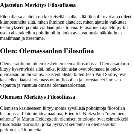
Ajattelun Merkitys Filosofiassa
Filosofiassa ajattelu on keskeisellä sijalla, sillä filosofit ovat aina olleet
kiinnostuneita siitä, miten ihminen ajattelee, miten ajattelu vaikuttaa
tietämykseen ja mitä voidaan pitää totena. Filosofinen ajattelu pyrkii
usein abstrakteihin pohdintoihin, jotka avaavat uusia näkökulmia
maailmaan ja itseemme.
Olen: Olemassaolon Filosofiaa
Olemassaolo on toinen keskeinen teema filosofiassa. Olemassaoloon
liittyy kysymyksiä siitä, miksi jotkin asiat ovat olemassa ja onko
olemassaolon tarkoitus. Existentialistit, kuten Jean-Paul Sartre, ovat
käsitelleet laajasti olemassaolon filosofiaa ja korostaneet ihmisen
vapautta ja vastuuta omasta olemassaolostaan.
Olemisen Merkitys Filosofiassa
Olemisen käsitteeseen liittyy monia syvällisiä pohdintoja filosofian
historiassa. Platonin ideamaailma, Friedrich Nietzschen ”oleminen
tahtona” ja Martin Heideggerin olemisen ontologia ovat esimerkkejä
filosofisista teorioista, jotka pyrkivät selittämään olemassaolon
perimmäistä luonnetta.