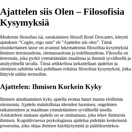
Ajattelen siis Olen – Filosofisia
Kysymyksiä
Modernin filosofian isä, ranskalainen filosofi René Descartes, kiteytti
ajatuksen ”Cogito, ergo sum” eli ”Ajattelen siis olen”. Tämä
yksinkertainen lause on avannut lukemattomia filosofisia kysymyksiä
ihmisen tietoisuudesta, olemassaolosta ja todellisuudesta. Filosofia on
tieteenala, joka pyrkii ymmärtämään maailmaa ja ihmistä syvällisellä ja
analyyttisellä tavalla. Tässä artikkelissa tarkastellaan ajattelun ja
olemisen suhdetta sekä pohditaan erilaisia filosofisia kysymyksiä, jotka
liittyvät näihin teemoihin.
Ajattelen: Ihmisen Korkein Kyky
Ihmisen ainutlaatuinen kyky ajatella erottaa hänet muista elollisista
olennoista. Ajattelu mahdollistaa ideoiden luomisen, ongelmien
ratkaisemisen ja maailman ymmärtämisen syvällisellä tasolla.
Aristoteleen mukaan ajattelu on se ominaisuus, joka tekee ihmisestä
ihmisen. Kognitiivisessa psykologiassa ajattelua pidetään keskeisenä
prosessina, joka ohjaa ihmisen käyttäytymistä ja päätöksentekoa.