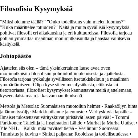
Filosofisia Kysymyksiä
”Miksi olemme täällä?” ”Onko todellisuus vain mielen luomus?”
”Kuka määrittelee totuuden?” Näitä ja muita syvällisiä kysymyksiä
pohtivat filosofit eri aikakausina ja eri kulttuureissa. Filosofia tarjoaa
pohjan ymmärtää maailman monimutkaisuutta ja haastaa vallitsevia
käsityksiä.
Johtopäätös
Ajattelen siis olen – tämä yksinkertainen lause avaa oven
monimutkaisiin filosofisiin pohdintoihin olemisesta ja ajattelusta.
Filosofia tarjoaa työkaluja syvälliseen itsetutkiskeluun ja maailman
ymmärtämiseen. Olipa kyse sitten metafysiikasta, etiikasta tai
tietoteoriasta, filosofiset kysymykset kannustavat meitä ajattelemaan,
kyseenalaistamaan ja kasvamaan ihmisenä.
Metsola ja Metsolat: Suomalaisen muotoilun helmet
•
Raakaöljyn hinta
ja lämmitysöljy: Markkinatilanne ja ennuste
•
Värityskuvia lapsille –
Ilmaiset tulostettavat värityskuvat piristävät lasten päivää!
•
Tommi
Parkkonen: Taiteilija ja Inspiraation Lähde
•
Murhat ja Murha Uutiset
•
Yle NHL – Kaikki mitä tarvitset tietää
•
Vesilinnut Suomessa:
Tunnistus ja kuvina
•
Sinkut paljaana: Rooleissa ja todellisuudessa
•