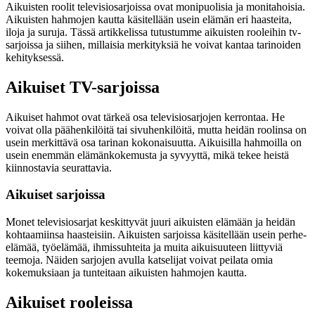
Aikuisten roolit televisiosarjoissa ovat monipuolisia ja monitahoisia.
Aikuisten hahmojen kautta käsitellään usein elämän eri haasteita,
iloja ja suruja. Tässä artikkelissa tutustumme aikuisten rooleihin tv-
sarjoissa ja siihen, millaisia merkityksiä he voivat kantaa tarinoiden
kehityksessä.
Aikuiset TV-sarjoissa
Aikuiset hahmot ovat tärkeä osa televisiosarjojen kerrontaa. He
voivat olla päähenkilöitä tai sivuhenkilöitä, mutta heidän roolinsa on
usein merkittävä osa tarinan kokonaisuutta. Aikuisilla hahmoilla on
usein enemmän elämänkokemusta ja syvyyttä, mikä tekee heistä
kiinnostavia seurattavia.
Aikuiset sarjoissa
Monet televisiosarjat keskittyvät juuri aikuisten elämään ja heidän
kohtaamiinsa haasteisiin. Aikuisten sarjoissa käsitellään usein perhe-
elämää, työelämää, ihmissuhteita ja muita aikuisuuteen liittyviä
teemoja. Näiden sarjojen avulla katselijat voivat peilata omia
kokemuksiaan ja tunteitaan aikuisten hahmojen kautta.
Aikuiset rooleissa