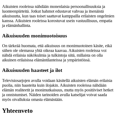
Aikuisten rooleissa nähdään monenlaisia persoonallisuuksia ja
luonteenpiirteitä. Jotkut hahmot edustavat vahvaa ja itsenäistä
aikuisuutta, kun taas toiset saattavat kamppailla erilaisten ongelmien
kanssa. Aikuisten rooleissa korostuvat usein vastuullisuus, empatia
ja elämänhallinta.
Aikuisuuden monimuotoisuus
On tärkeää huomata, että aikuisuus on monimuotoinen käsite, eikä
siihen ole olemassa yhtä oikeaa kaavaa. Aikuisten rooleissa voi
nähdä erilaisia näkökulmia ja tulkintoja siitä, millaista on olla
aikuinen erilaisissa elämäntilanteissa ja ympäristöissä.
Aikuisuuden haasteet ja ilot
Televisiosarjojen avulla voidaan käsitellä aikuisten elämän erilaisia
puolia, niin haasteita kuin ilojakin. Aikuisten rooleissa nähdään
elämän realiteetit ja monimutkaisuus, mutta myös positiiviset hetket
ja onnistumiset. Näiden tarinoiden avulla katselijat voivat saada
myös oivalluksia omasta elämästään.
Yhteenveto