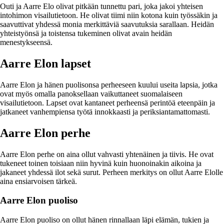
Outi ja Aarre Elo olivat pitkään tunnettu pari, joka jakoi yhteisen
intohimon visailutietoon. He olivat tiimi niin kotona kuin työssäkin ja
saavuttivat yhdessä monia merkittäviä saavutuksia sarallaan. Heidän
yhteistyönsä ja toistensa tukeminen olivat avain heidän
menestykseensä.
Aarre Elon lapset
Aarre Elon ja hänen puolisonsa perheeseen kuului useita lapsia, jotka
ovat myös omalla panoksellaan vaikuttaneet suomalaiseen
visailutietoon. Lapset ovat kantaneet perheensä perintöä eteenpäin ja
jatkaneet vanhempiensa työtä innokkaasti ja periksiantamattomasti.
Aarre Elon perhe
Aarre Elon perhe on aina ollut vahvasti yhtenäinen ja tiivis. He ovat
tukeneet toinen toisiaan niin hyvinä kuin huonoinakin aikoina ja
jakaneet yhdessä ilot sekä surut. Perheen merkitys on ollut Aarre Elolle
aina ensiarvoisen tärkeä.
Aarre Elon puoliso
Aarre Elon puoliso on ollut hänen rinnallaan läpi elämän, tukien ja