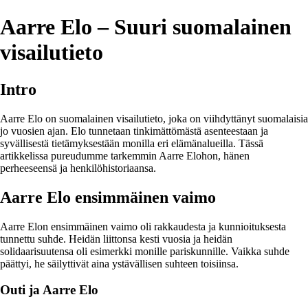
Aarre Elo – Suuri suomalainen
visailutieto
Intro
Aarre Elo on suomalainen visailutieto, joka on viihdyttänyt suomalaisia
jo vuosien ajan. Elo tunnetaan tinkimättömästä asenteestaan ja
syvällisestä tietämyksestään monilla eri elämänalueilla. Tässä
artikkelissa pureudumme tarkemmin Aarre Elohon, hänen
perheeseensä ja henkilöhistoriaansa.
Aarre Elo ensimmäinen vaimo
Aarre Elon ensimmäinen vaimo oli rakkaudesta ja kunnioituksesta
tunnettu suhde. Heidän liittonsa kesti vuosia ja heidän
solidaarisuutensa oli esimerkki monille pariskunnille. Vaikka suhde
päättyi, he säilyttivät aina ystävällisen suhteen toisiinsa.
Outi ja Aarre Elo