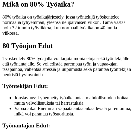
Mikä on 80% Työaika?
80% työaika on työaikajärjestely, jossa työntekijä työskentelee
normaalia lyhyemmän, yleensä nelipäiväisen viikon. Tämä vastaa
noin 32 tunnin työviikkoa, kun normaali työaika on 40 tuntia
viikossa.
80 Työajan Edut
Työskentely 80% työajalla voi tarjota monia etuja sekä työntekijälle
että työnantajalle. Se voi edistää parempaa työn ja vapaa-ajan
tasapainoa, vähentää stressiä ja uupumusta sekä parantaa työntekijän
henkistä hyvinvointia.
Työntekijän Edut:
Joustavuus: Lyhennetty työaika antaa mahdollisuuden hoitaa
muita velvollisuuksia tai harrastuksia.
Vapaa-aika: Enemmän vapaata antaa aikaa levätä ja rentoutua,
mikä voi parantaa työsuoritusta.
Työnantajan Edut: