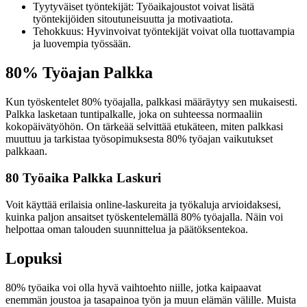
Tyytyväiset työntekijät: Työaikajoustot voivat lisätä
työntekijöiden sitoutuneisuutta ja motivaatiota.
Tehokkuus: Hyvinvoivat työntekijät voivat olla tuottavampia
ja luovempia työssään.
80% Työajan Palkka
Kun työskentelet 80% työajalla, palkkasi määräytyy sen mukaisesti.
Palkka lasketaan tuntipalkalle, joka on suhteessa normaaliin
kokopäivätyöhön. On tärkeää selvittää etukäteen, miten palkkasi
muuttuu ja tarkistaa työsopimuksesta 80% työajan vaikutukset
palkkaan.
80 Työaika Palkka Laskuri
Voit käyttää erilaisia online-laskureita ja työkaluja arvioidaksesi,
kuinka paljon ansaitset työskentelemällä 80% työajalla. Näin voi
helpottaa oman talouden suunnittelua ja päätöksentekoa.
Lopuksi
80% työaika voi olla hyvä vaihtoehto niille, jotka kaipaavat
enemmän joustoa ja tasapainoa työn ja muun elämän välille. Muista